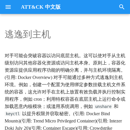
ATT&CK 中文版
键
入
逃逸到主机
Tactics
收集
Collection
以
开
指挥与控制
CommandandControl
对手可能会突破容器以访问底层主机。这可以使对手从主机
始
级别访问其他容器化资源或访问主机本身。原则上，容器化
凭证访问
CredentialAccess
资源应提供应用程序功能的明确分离，并与主机环境隔离。
搜
(引用: Docker Overview) 对手可能通过多种方式逃逸到主机
防御逃避
DefenseEvasion
索
环境。例如，创建一个配置为使用绑定参数挂载主机文件系
统的容器，这允许对手在主机上放置有效负载并执行控制实
发现
Discovery
用程序，例如 cron；利用特权容器在底层主机上运行命令或
加载恶意内核模块；或滥用系统调用，例如
和
unshare
执行
Execution
以提升权限并窃取秘密。(引用: Docker Bind
keyctl
Mounts)(引用: Trend Micro Privileged Container)(引用: Intezer
数据外传
Exfiltration
Doki July 20)(引用: Container Escape)(引用: Crowdstrike