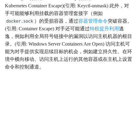
Kubernetes Container Escape)(引用: Keyctl-unmask) 此外，对
影响
Impact
手可能能够利用挂载的容器管理套接字（例如
）的受损容器，通过
容器管理命令
突破容器。
docker.sock
初始访问
InitialAccess
(引用: Container Escape) 对手还可能通过
特权提升利用
逃
逸，例如利用全局符号链接中的漏洞以访问主机机器的根目
横向移动
LateralMovement
录。(引用: Windows Server Containers Are Open) 访问主机可
能为对手提供实现后续目标的机会，例如建立持久性、在环
持久性
Persistence
境中横向移动、访问主机上运行的其他容器或在主机上设置
命令和控制通道。
权限提升
PrivilegeEscalation
侦察
Reconnaissance
资源开发
ResourceDevelopment