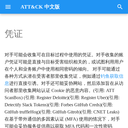
ATT&CK 中文版
键
入
凭证
Tactics
收集
Collection
以
开
指挥与控制
CommandandControl
对手可能会收集可在目标过程中使用的凭证。对手收集的账
始
户凭证可能是直接与目标受害组织相关的，或试图利用用户
凭证访问
CredentialAccess
在个人和业务账户中使用相同密码的倾向。 对手可能通过
搜
各种方式从潜在受害者那里收集凭证，例如通过
钓鱼获取信
防御逃避
DefenseEvasion
索
息
进行直接引诱。对手还可能妥协网站，然后添加旨在从访
问者那里收集网站认证 Cookie 的恶意内容。(引用: ATT
发现
Discovery
ScanBox) (引用: Register Deloitte)(引用: Register Uber)(引用:
Detectify Slack Tokens)(引用: Forbes GitHub Creds)(引用:
执行
Execution
GitHub truffleHog)(引用: GitHub Gitrob)(引用: CNET Leaks)
在基于带外通信的多因素认证 (MFA) 使用的情况下，对手
数据外传
Exfiltration
可能会妥协服务提供商以获取 MFA 代码和一次性密码