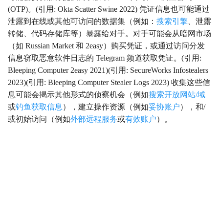
(OTP)。(引用: Okta Scatter Swine 2022) 凭证信息也可能通过
影响
Impact
泄露到在线或其他可访问的数据集（例如：
搜索引擎
、泄露
转储、代码存储库等）暴露给对手。对手可能会从暗网市场
初始访问
InitialAccess
（如 Russian Market 和 2easy）购买凭证，或通过访问分发
信息窃取恶意软件日志的 Telegram 频道获取凭证。(引用:
横向移动
LateralMovement
Bleeping Computer 2easy 2021)(引用: SecureWorks Infostealers
2023)(引用: Bleeping Computer Stealer Logs 2023) 收集这些信
持久性
Persistence
息可能会揭示其他形式的侦察机会（例如
搜索开放网站/域
或
钓鱼获取信息
），建立操作资源（例如
妥协账户
），和/
权限提升
PrivilegeEscalation
或初始访问（例如
外部远程服务
或
有效账户
）。
侦察
Reconnaissance
资源开发
ResourceDevelopment