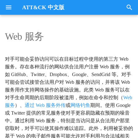
ATT&CK 中文版
键
入
Web 服务
Tactics
收集
Collection
以
开
指挥与控制
CommandandControl
对手可能会妥协访问可以在目标过程中使用的第三方 Web
始
服务。存在各种流行的网站供合法用户注册 Web 服务，例
凭证访问
CredentialAccess
如 GitHub、Twitter、Dropbox、Google、SendGrid 等。对手
搜
可能会尝试接管合法用户对 Web 服务的访问，并将该 Web
防御逃避
DefenseEvasion
索
服务用作支持网络操作的基础设施。此类 Web 服务可以在
对手生命周期的后期阶段被滥用，例如在命令和控制（
Web
发现
Discovery
服务
）、
通过 Web 服务外传
或
网络钓鱼
期间。使用 Google
或 Twitter 提供的常见服务使对手更容易隐藏在预期的噪音
执行
Execution
中。通过利用 Web 服务，特别是当访问是从合法用户那里
窃取时，对手可以使其操作难以追踪。此外，利用被妥协的
数据外传
Exfiltration
基于 Web 的电子邮件服务可能允许对手利用与合法域相关