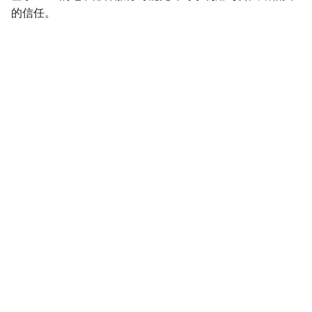
的信任。
影响
Impact
初始访问
InitialAccess
横向移动
LateralMovement
持久性
Persistence
权限提升
PrivilegeEscalation
侦察
Reconnaissance
资源开发
ResourceDevelopment