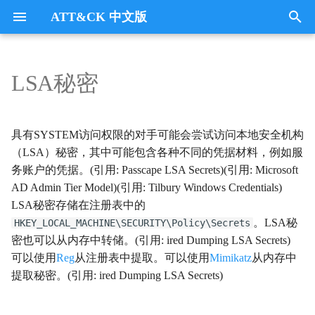
ATT&CK 中文版
键
入
LSA秘密
Tactics
收集
Collection
以
开
指挥与控制
CommandandControl
具有SYSTEM访问权限的对手可能会尝试访问本地安全机构
始
（LSA）秘密，其中可能包含各种不同的凭据材料，例如服
凭证访问
CredentialAccess
务账户的凭据。(引用: Passcape LSA Secrets)(引用: Microsoft
搜
AD Admin Tier Model)(引用: Tilbury Windows Credentials)
防御逃避
DefenseEvasion
索
LSA秘密存储在注册表中的
。LSA秘
HKEY_LOCAL_MACHINE\SECURITY\Policy\Secrets
发现
Discovery
密也可以从内存中转储。(引用: ired Dumping LSA Secrets)
可以使用
Reg
从注册表中提取。可以使用
Mimikatz
从内存中
执行
Execution
提取秘密。(引用: ired Dumping LSA Secrets)
数据外传
Exfiltration