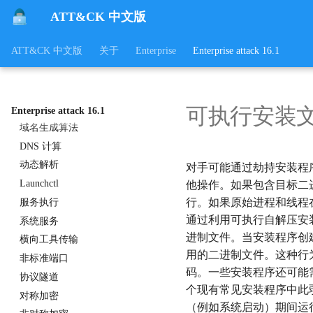
ATT&CK 中文版
外传到代码库
外传到云存储
ATT&CK 中文版
关于
Enterprise
Enterprise attack 16.1
外传到文本存储站点
通过 Webhook 外传
通过Web服务外泄
快速变换DNS
可执行安装
Enterprise attack 16.1
域名生成算法
DNS 计算
动态解析
对手可能通过劫持安装程
Launchctl
他操作。如果包含目标二
行。如果原始进程和线程
服务执行
通过利用可执行自解压安
系统服务
进制文件。当安装程序创
横向工具传输
用的二进制文件。这种行
非标准端口
码。一些安装程序还可能
协议隧道
个现有常见安装程序中此弱点的示例。(
对称加密
（例如系统启动）期间运