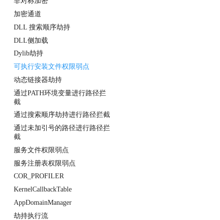
非对称加密
加密通道
DLL 搜索顺序劫持
DLL侧加载
Dylib劫持
可执行安装文件权限弱点
动态链接器劫持
通过PATH环境变量进行路径拦
截
通过搜索顺序劫持进行路径拦截
通过未加引号的路径进行路径拦
截
服务文件权限弱点
服务注册表权限弱点
COR_PROFILER
KernelCallbackTable
AppDomainManager
劫持执行流