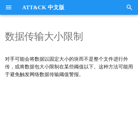
ATT&CK 中文版
键
入
数据传输大小限制
Tactics
收集
Collection
以
开
指挥与控制
CommandandControl
对手可能会将数据以固定大小的块而不是整个文件进行外
始
传，或将数据包大小限制在某些阈值以下。这种方法可能用
凭证访问
CredentialAccess
于避免触发网络数据传输阈值警报。
搜
防御逃避
DefenseEvasion
索
发现
Discovery
执行
Execution
数据外传
Exfiltration