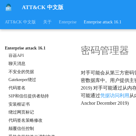
ATT&CK 中文版
文件中的凭据
注册表中的凭据
ATT&CK 中文版
关于
Enterprise
Enterprise attack 16.1
Bash 历史记录
私钥
云实例元数据 API
密码管理器
组策略首选项
Enterprise attack 16.1
容器API
聊天消息
不安全的凭据
对手可能会从第三方密码管理器中
Gatekeeper绕过
密数据库中。用户提供主密码解
2019) 对手可能通过从内存中
代码签名
可能通过
凭据访问利用
从
SIP和信任提供者劫持
Anchor December 2019)
安装根证书
绕过网页标记
代码签名策略修改
颠覆信任控制