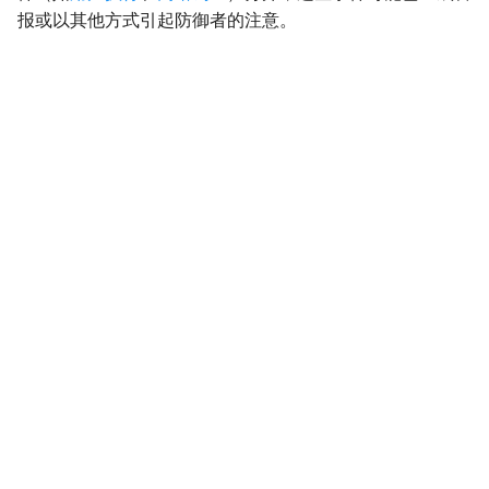
报或以其他方式引起防御者的注意。
影响
Impact
初始访问
InitialAccess
横向移动
LateralMovement
持久性
Persistence
权限提升
PrivilegeEscalation
侦察
Reconnaissance
资源开发
ResourceDevelopment