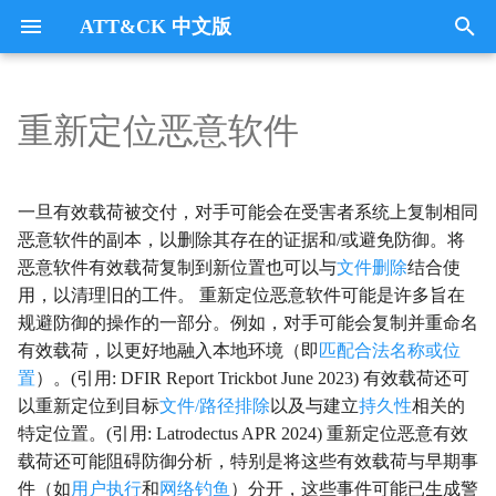
ATT&CK 中文版
键
入
重新定位恶意软件
Tactics
收集
Collection
以
开
指挥与控制
CommandandControl
一旦有效载荷被交付，对手可能会在受害者系统上复制相同
始
恶意软件的副本，以删除其存在的证据和/或避免防御。将
凭证访问
CredentialAccess
恶意软件有效载荷复制到新位置也可以与
文件删除
结合使
搜
用，以清理旧的工件。 重新定位恶意软件可能是许多旨在
防御逃避
DefenseEvasion
索
规避防御的操作的一部分。例如，对手可能会复制并重命名
有效载荷，以更好地融入本地环境（即
匹配合法名称或位
发现
Discovery
置
）。(引用: DFIR Report Trickbot June 2023) 有效载荷还可
以重新定位到目标
文件/路径排除
以及与建立
持久性
相关的
执行
Execution
特定位置。(引用: Latrodectus APR 2024) 重新定位恶意有效
载荷还可能阻碍防御分析，特别是将这些有效载荷与早期事
数据外传
Exfiltration
件（如
用户执行
和
网络钓鱼
）分开，这些事件可能已生成警