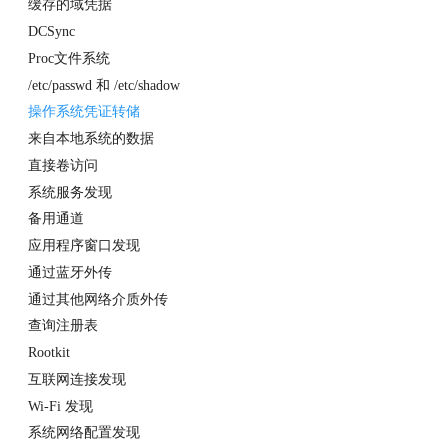
横向移动
缓存的域凭据
持久性
DCSync
权限提升
Proc文件系统
侦察
/etc/passwd 和 /etc/shadow
资源开发
操作系统凭证转储
来自本地系统的数据
直接卷访问
系统服务发现
备用通道
应用程序窗口发现
通过蓝牙外传
通过其他网络介质外传
查询注册表
Rootkit
互联网连接发现
Wi-Fi 发现
系统网络配置发现