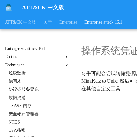
ATT&CK 中文版
ATT&CK 中文版
关于
Enterprise
Enterprise attack 16.1
操作系统凭
Enterprise attack 16.1
Tactics
Techniques
收集
对手可能会尝试转储凭据以
指挥与控制
垃圾数据
MimiKatz to Unix)
凭证访问
隐写术
在其他自定义工具。
防御逃避
协议或服务冒充
发现
数据混淆
执行
LSASS 内存
数据外传
安全帐户管理器
影响
NTDS
初始访问
LSA秘密