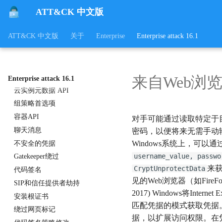
Web会话Cookie
ATT&CK 中文版
使用替代身份验证材料
ATT&CK 中文版
关于
Enterprise
Enterprise attack 16.1
文件中的凭据
注册表中的凭据
Bash 历史记录
私钥
来自Web浏
Enterprise attack 16.1
云实例元数据 API
组策略首选项
容器API
对手可能通过读取特定于目标浏览
聊天消息
密码，以便将来无需手动
Windows系统上，可以
不安全的凭据
username_value, passwo
Gatekeeper绕过
来获
CryptUnprotectData
代码签名
见的Web浏览器（如FireFox、Sa
SIP和信任提供者劫持
2017) Windows将Interne
安装根证书
匹配凭据的模式获取凭据。(引用
绕过网页标记
据，以扩展访问权限。在