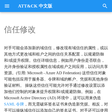
ATT&CK 中文版
键
入
信任修改
Tactics
收集
Collection
以
开
指挥与控制
CommandandControl
对手可能会添加新的域信任，修改现有域信任的属性，或以
始
其他方式更改域和租户之间的信任关系配置，以规避防御
凭证访问
CredentialAccess
和/或提升权限。信任详细信息，例如用户身份是否联合，
搜
允许身份验证和授权属性在域或租户之间应用，以访问共享
防御逃避
DefenseEvasion
索
资源。(引用: Microsoft - Azure AD Federation) 这些信任对象
可能包括应用于服务器、令牌和域的帐户、凭据和其他身份
发现
Discovery
验证材料。 操纵这些信任可能允许对手通过修改设置以添
加他们控制的对象来提升权限和/或规避防御。例如，在
执行
Execution
Microsoft Active Directory (AD) 环境中，这可以用来伪造
SAML 令牌
，而无需破坏签名证书来伪造新凭据。相反，对
数据外传
Exfiltration
手可以操纵域信任以添加自己的签名证书。对手还可以使用