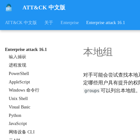
列表植入
ATT&CK 中文版
进程注入
ATT&CK 中文版
关于
Enterprise
Enterprise attack 16.1
键盘记录
GUI输入捕获
Web 门户捕获
凭据API挂钩
本地组
Enterprise attack 16.1
输入捕获
进程发现
PowerShell
对手可能会尝试查找本地
AppleScript
定哪些用户具有提升的权
可以列出本地组
Windows 命令行
groups
Unix Shell
Visual Basic
Python
JavaScript
网络设备 CLI