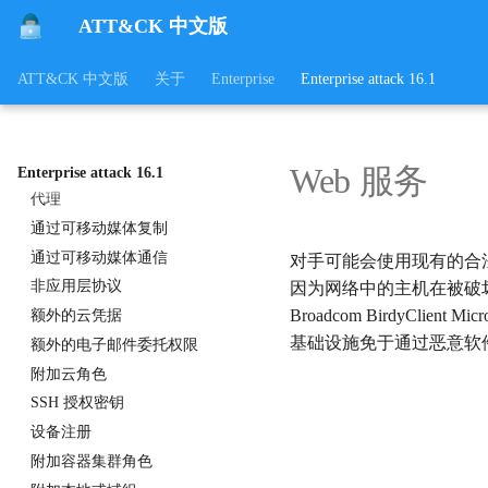
ATT&CK 中文版
云账户
账户发现
ATT&CK 中文版
关于
Enterprise
Enterprise attack 16.1
内部代理
外部代理
多跳代理
Web 服务
域前置
Enterprise attack 16.1
代理
通过可移动媒体复制
通过可移动媒体通信
对手可能会使用现有的合法
非应用层协议
因为网络中的主机在被破坏之前
Broadcom BirdyCli
额外的云凭据
基础设施免于通过恶意软
额外的电子邮件委托权限
附加云角色
SSH 授权密钥
设备注册
附加容器集群角色