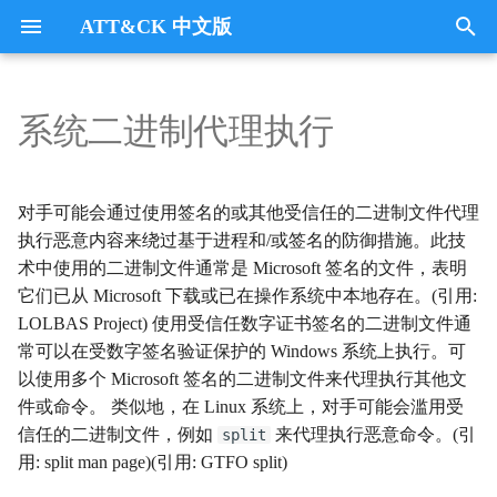
ATT&CK 中文版
键
入
系统二进制代理执行
Tactics
收集
Collection
以
开
指挥与控制
CommandandControl
对手可能会通过使用签名的或其他受信任的二进制文件代理
始
执行恶意内容来绕过基于进程和/或签名的防御措施。此技
凭证访问
CredentialAccess
术中使用的二进制文件通常是 Microsoft 签名的文件，表明
搜
它们已从 Microsoft 下载或已在操作系统中本地存在。(引用:
防御逃避
DefenseEvasion
索
LOLBAS Project) 使用受信任数字证书签名的二进制文件通
常可以在受数字签名验证保护的 Windows 系统上执行。可
发现
Discovery
以使用多个 Microsoft 签名的二进制文件来代理执行其他文
件或命令。 类似地，在 Linux 系统上，对手可能会滥用受
执行
Execution
信任的二进制文件，例如
来代理执行恶意命令。(引
split
用: split man page)(引用: GTFO split)
数据外传
Exfiltration