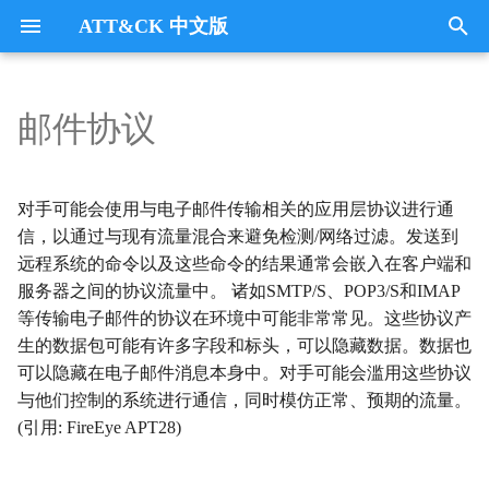
ATT&CK 中文版
键
入
邮件协议
Tactics
收集
Collection
以
开
指挥与控制
CommandandControl
对手可能会使用与电子邮件传输相关的应用层协议进行通
始
信，以通过与现有流量混合来避免检测/网络过滤。发送到
凭证访问
CredentialAccess
远程系统的命令以及这些命令的结果通常会嵌入在客户端和
搜
服务器之间的协议流量中。 诸如SMTP/S、POP3/S和IMAP
防御逃避
DefenseEvasion
索
等传输电子邮件的协议在环境中可能非常常见。这些协议产
生的数据包可能有许多字段和标头，可以隐藏数据。数据也
发现
Discovery
可以隐藏在电子邮件消息本身中。对手可能会滥用这些协议
与他们控制的系统进行通信，同时模仿正常、预期的流量。
执行
Execution
(引用: FireEye APT28)
数据外传
Exfiltration