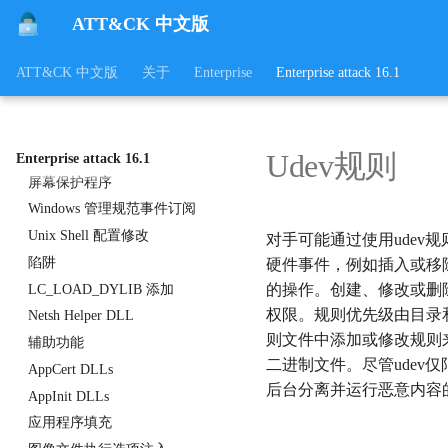
Systemd服务
ATT&CK 中文版
Windows 服务
ATT&CK 中文版
关于
Enterprise
Enterprise attack 16.1
启动守护程序
容器服务
创建或修改系统进程
更改默认文件关联
Udev规则
Enterprise attack 16.1
屏幕保护程序
Windows 管理规范事件订阅
Unix Shell 配置修改
对手可能通过使用udev
陷阱
硬件事件，例如插入或移除
的操作。创建、修改或删除位于/etc/udev
LC_LOAD_DYLIB 添加
权限。规则优先级由目录和规则文件名中
Netsh Helper DLL
则文件中添加或修改规则来
辅助功能
二进制文件。尽管udev仅
AppCert DLLs
后台分离并运行恶意内容的进程，以
AppInit DLLs
应用程序填充