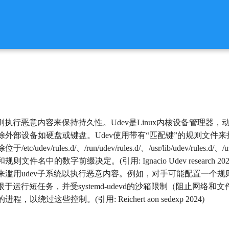
规则执行恶意内容来保持持久性。Udev是Linux内核设备管理器
外部设备如硬盘或键盘。Udev使用带有“匹配键”的规则文件
/rules.d/、/run/udev/rules.d/、/usr/lib/udev/rules.d/、/usr/
的数字前缀决定。(引用: Ignacio Udev research 2024)(引用: E
滥用udev子系统以执行恶意内容。例如，对手可能配置一个规则，每
限于运行短任务，并受systemd-udevd的沙箱限制（阻止网
绕过这些控制。(引用: Reichert aon sedexp 2024)