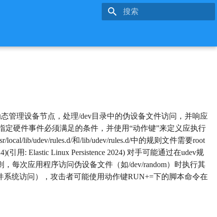
键入以开始搜索
，动态管理设备节点，处理/dev目录中的伪设备文件访问，并响应
来指定硬件事件必须满足的条件，并使用“动作键”来定义应执行
local/lib/udev/rules.d/和/lib/udev/rules.d/中的规则文件需要root
lastic Linux Persistence 2024) 对手可能通过在udev规
次应用程序访问伪设备文件（如/dev/random）时执行其
络和文件系统访问），攻击者可能使用动作键RUN+=下的脚本命令在