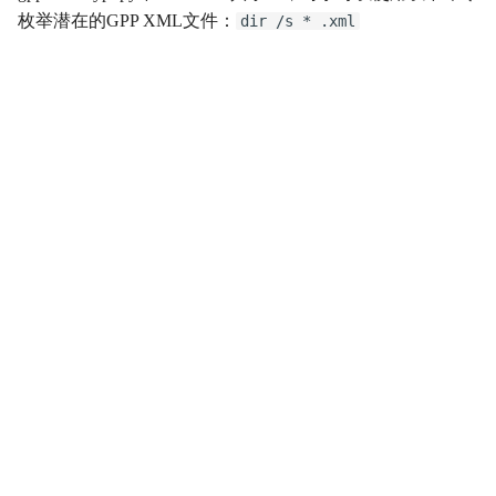
枚举潜在的GPP XML文件：
dir /s * .xml
影响
Impact
初始访问
InitialAccess
横向移动
LateralMovement
持久性
Persistence
权限提升
PrivilegeEscalation
侦察
Reconnaissance
资源开发
ResourceDevelopment