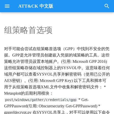
ATT&CK 中文版
键
入
组策略首选项
Tactics
收集
Collection
以
开
指挥与控制
CommandandControl
对手可能会尝试在组策略首选项（GPP）中找到不安全的凭
始
据。GPP是允许管理员创建嵌入凭据的域策略的工具。这些
凭证访问
CredentialAccess
策略允许管理员设置本地账户。(引用: Microsoft GPP 2016)
搜
这些组策略存储在域控制器上的SYSVOL中。这意味着任何
防御逃避
DefenseEvasion
索
域用户都可以查看SYSVOL共享并解密密码（使用已公开的
AES密钥）。(引用: Microsoft GPP Key) 以下工具和脚本可
发现
Discovery
用于从组策略首选项XML文件中收集和解密密码文件： *
Metasploit的后期利用模块：
执行
Execution
* Get-
post/windows/gather/credentials/gpp
GPPPassword(引用: Obscuresecurity Get-GPPPassword) *
数据外传
Exfiltration
gpprefdecrypt.py 在SYSVOL共享上，对手可以使用以下命令