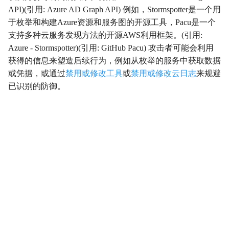
API)(引用: Azure AD Graph API) 例如，Stormspotter是一个用
影响
Impact
于枚举和构建Azure资源和服务图的开源工具，Pacu是一个
支持多种云服务发现方法的开源AWS利用框架。(引用:
初始访问
InitialAccess
Azure - Stormspotter)(引用: GitHub Pacu) 攻击者可能会利用
获得的信息来塑造后续行为，例如从枚举的服务中获取数据
横向移动
LateralMovement
或凭据，或通过
禁用或修改工具
或
禁用或修改云日志
来规避
已识别的防御。
持久性
Persistence
权限提升
PrivilegeEscalation
侦察
Reconnaissance
资源开发
ResourceDevelopment