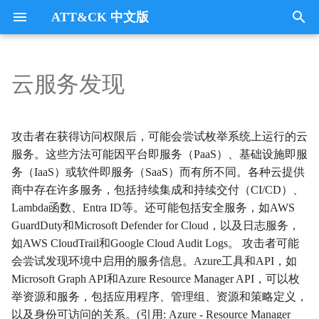
ATT&CK 中文版
键
入
云服务发现
Tactics
收集
Collection
以
开
指挥与控制
CommandandControl
攻击者在获得访问权限后，可能会尝试枚举系统上运行的云
始
服务。这些方法可能因平台即服务（PaaS）、基础设施即服
凭证访问
CredentialAccess
务（IaaS）或软件即服务（SaaS）而有所不同。各种云提供
搜
商中存在许多服务，包括持续集成和持续交付（CI/CD）、
防御逃避
DefenseEvasion
索
Lambda函数、Entra ID等。还可能包括安全服务，如AWS
GuardDuty和Microsoft Defender for Cloud，以及日志服务，
发现
Discovery
如AWS CloudTrail和Google Cloud Audit Logs。 攻击者可能
会尝试发现环境中启用的服务信息。Azure工具和API，如
执行
Execution
Microsoft Graph API和Azure Resource Manager API，可以枚
举资源和服务，包括应用程序、管理组、资源和策略定义，
数据外传
Exfiltration
以及身份可访问的关系。(引用: Azure - Resource Manager