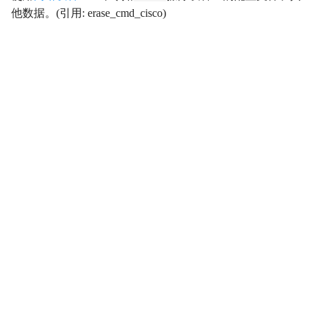
他数据。(引用: erase_cmd_cisco)
影响
Impact
初始访问
InitialAccess
横向移动
LateralMovement
持久性
Persistence
权限提升
PrivilegeEscalation
侦察
Reconnaissance
资源开发
ResourceDevelopment