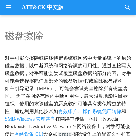
ATT&CK 中文版
键
入
磁盘擦除
Tactics
收集
Collection
以
开
指挥与控制
CommandandControl
对手可能会擦除或破坏特定系统或网络中大量系统上的原始
始
磁盘数据，以中断系统和网络资源的可用性。通过直接写入
凭证访问
CredentialAccess
磁盘数据，对手可能会尝试覆盖磁盘数据的部分内容。对手
搜
可能会选择擦除任意部分的磁盘数据和/或擦除磁盘结构，
防御逃避
DefenseEvasion
索
如主引导记录（MBR）。可能会尝试完全擦除所有磁盘扇
区。 为了在网络范围内中断可用性，最大限度地影响目标
发现
Discovery
组织，使用的擦除磁盘的恶意软件可能具有类似蠕虫的特
性，通过利用其他技术如
有效帐户
、
操作系统凭证转储
和
执行
Execution
SMB/Windows 管理共享
在网络中传播。(引用: Novetta
Blockbuster Destructive Malware) 在网络设备上，对手可能会
数据外传
Exfiltration
使用
网络设备 CLI
命令如
擦除设备上的配置文件和其
erase