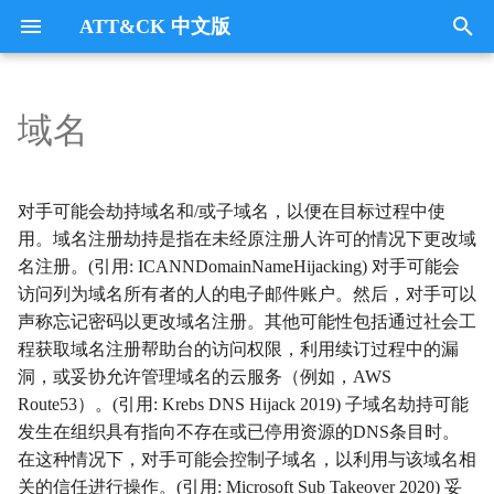
ATT&CK 中文版
键
入
域名
Tactics
收集
Collection
以
开
指挥与控制
CommandandControl
对手可能会劫持域名和/或子域名，以便在目标过程中使
始
用。域名注册劫持是指在未经原注册人许可的情况下更改域
凭证访问
CredentialAccess
名注册。(引用: ICANNDomainNameHijacking) 对手可能会
搜
访问列为域名所有者的人的电子邮件账户。然后，对手可以
防御逃避
DefenseEvasion
索
声称忘记密码以更改域名注册。其他可能性包括通过社会工
程获取域名注册帮助台的访问权限，利用续订过程中的漏
发现
Discovery
洞，或妥协允许管理域名的云服务（例如，AWS
Route53）。(引用: Krebs DNS Hijack 2019) 子域名劫持可能
执行
Execution
发生在组织具有指向不存在或已停用资源的DNS条目时。
在这种情况下，对手可能会控制子域名，以利用与该域名相
数据外传
Exfiltration
关的信任进行操作。(引用: Microsoft Sub Takeover 2020) 妥