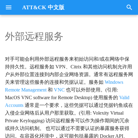
ATT&CK 中文版
键
入
外部远程服务
Tactics
收集
Collection
以
开
指挥与控制
CommandandControl
对手可能会利用外部远程服务来初始访问和/或在网络中保
始
持持久性。远程服务如 VPN、Citrix 和其他访问机制允许用
凭证访问
CredentialAccess
户从外部位置连接到内部企业网络资源。通常有远程服务网
搜
关来管理这些服务的连接和凭据认证。服务如
Windows
防御逃避
DefenseEvasion
索
Remote Management
和
VNC
也可以外部使用。(引用:
MacOS VNC software for Remote Desktop) 使用服务的
Valid
发现
Discovery
Accounts
通常是一个要求，这些凭据可以通过凭据钓鱼或在
入侵企业网络后从用户那里获取。(引用: Volexity Virtual
执行
Execution
Private Keylogging) 访问远程服务可以作为操作期间的冗余
或持久访问机制。 也可以通过不需要认证的暴露服务获得
数据外传
Exfiltration
访问。在容器化环境中，这可能包括暴露的 Docker API、