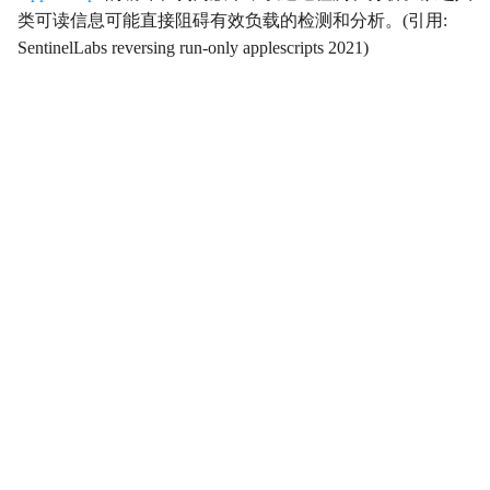
类可读信息可能直接阻碍有效负载的检测和分析。(引用:
影响
Impact
SentinelLabs reversing run-only applescripts 2021)
初始访问
InitialAccess
横向移动
LateralMovement
持久性
Persistence
权限提升
PrivilegeEscalation
侦察
Reconnaissance
资源开发
ResourceDevelopment