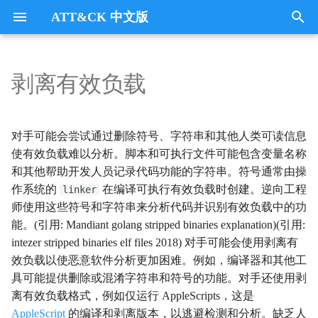
ATT&CK 中文版
键
入
剥离有效负载
Tactics
收集
Collection
以
开
指挥与控制
CommandandControl
对手可能会尝试通过删除符号、字符串和其他人类可读信息
始
使有效负载难以分析。脚本和可执行文件可能包含变量名称
凭证访问
CredentialAccess
和其他帮助开发人员记录代码功能的字符串。符号通常由操
搜
作系统的
在编译可执行有效负载时创建。逆向工程
linker
防御逃避
DefenseEvasion
索
师使用这些符号和字符串来分析代码并识别有效负载中的功
能。(引用: Mandiant golang stripped binaries explanation)(引用:
发现
Discovery
intezer stripped binaries elf files 2018) 对手可能会使用剥离有
效负载以使恶意软件分析更加困难。例如，编译器和其他工
执行
Execution
具可能提供删除或混淆字符串和符号的功能。对手还使用剥
离有效负载格式，例如仅运行 AppleScripts，这是
数据外传
Exfiltration
AppleScript
的编译和剥离版本，以逃避检测和分析。缺乏人