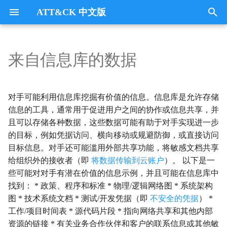
ATT&CK 中文版
键
入
来自信息库的数据
Tactics
收集
Collection
以
开
指挥与控制
CommandandControl
对手可能利用信息库挖掘有价值的信息。信息库是允许存储
始
信息的工具，通常用于促进用户之间的协作或信息共享，并
凭证访问
CredentialAccess
且可以存储各种数据，这些数据可能有助于对手实现进一步
搜
的目标，例如凭据访问、横向移动或规避防御，或直接访问
防御逃避
DefenseEvasion
索
目标信息。对手还可能滥用外部共享功能，将敏感文档共享
给组织外的接收者（即
将数据传输到云账户
）。 以下是一
发现
Discovery
些可能对对手有潜在价值的信息示例，并且可能在信息库中
找到： * 政策、程序和标准 * 物理/逻辑网络图 * 系统架构
执行
Execution
图 * 技术系统文档 * 测试/开发凭据（即
不安全的凭据
） *
工作/项目时间表 * 源代码片段 * 指向网络共享和其他内部
数据外传
Exfiltration
资源的链接 * 有关业务合作伙伴和客户的联系信息或其他敏