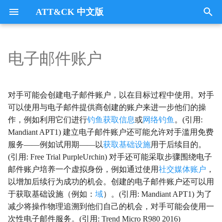
ATT&CK 中文版
键
入
电子邮件账户
Tactics
收集
Collection
以
开
指挥与控制
CommandandControl
对手可能会创建电子邮件账户，以在目标过程中使用。对手
始
可以使用与电子邮件提供商创建的账户来进一步他们的操
凭证访问
CredentialAccess
作，例如利用它们进行
钓鱼获取信息
或
网络钓鱼
。(引用:
搜
Mandiant APT1) 建立电子邮件账户还可能允许对手滥用免费
防御逃避
DefenseEvasion
索
服务——例如试用期——以
获取基础设施
用于后续目的。
(引用: Free Trial PurpleUrchin) 对手还可能采取步骤围绕电子
发现
Discovery
邮件账户培养一个虚拟身份，例如通过使用
社交媒体账户
，
以增加后续行为成功的机会。创建的电子邮件账户还可以用
执行
Execution
于获取基础设施（例如：
域
）。(引用: Mandiant APT1) 为了
减少将操作物理追溯到他们自己的机会，对手可能会使用一
数据外传
Exfiltration
次性电子邮件服务。(引用: Trend Micro R980 2016)