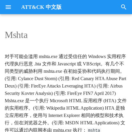
ATT&CK 中文版
键
入
Mshta
Tactics
收集
Collection
以
开
指挥与控制
CommandandControl
对手可能会滥用 mshta.exe 通过受信任的 Windows 实用程序
始
代理执行恶意 .hta 文件和 Javascript 或 VBScript。有几个不
凭证访问
CredentialAccess
同类型的威胁利用 mshta.exe 在初始妥协和代码执行期间。
搜
(引用: Cylance Dust Storm) (引用: Red Canary HTA Abuse Part
防御逃避
DefenseEvasion
索
Deux) (引用: FireEye Attacks Leveraging HTA) (引用: Airbus
Security Kovter Analysis) (引用: FireEye FIN7 April 2017)
发现
Discovery
Mshta.exe 是一个执行 Microsoft HTML 应用程序 (HTA) 文件
的实用程序。(引用: Wikipedia HTML Application) HTA 是独
执行
Execution
立应用程序，使用与 Internet Explorer 相同的模型和技术执
行，但在浏览器之外。(引用: MSDN HTML Applications) 文
数据外传
Exfiltration
件可以通过内联脚本由 mshta.exe 执行：
mshta