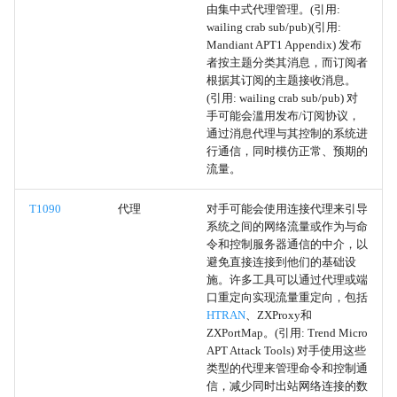
由集中式代理管理。(引用:
启动项
wailing crab sub/pub)(引用:
Mandiant APT1 Appendix) 发布
者按主题分类其消息，而订阅者
启动或登录初始化脚本
根据其订阅的主题接收消息。
(引用: wailing crab sub/pub) 对
来自网络共享驱动器的数据
手可能会滥用发布/订阅协议，
通过消息代理与其控制的系统进
行通信，同时模仿正常、预期的
网络嗅探
流量。
通过C2通道外传
T1090
代理
对手可能会使用连接代理来引导
系统之间的网络流量或作为与命
网络服务发现
令和控制服务器通信的中介，以
避免直接连接到他们的基础设
施。许多工具可以通过代理或端
Windows管理规范
口重定向实现流量重定向，包括
HTRAN
、ZXProxy和
通过对称加密的非C2协议外
ZXPortMap。(引用: Trend Micro
传
APT Attack Tools) 对手使用这些
类型的代理来管理命令和控制通
信，减少同时出站网络连接的数
通过非C2协议的非对称加密