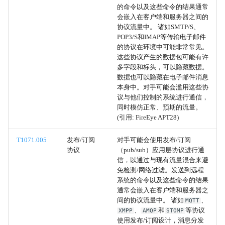
的命令以及这些命令的结果通常
会嵌入在客户端和服务器之间的
双重文件扩展名
协议流量中。 诸如SMTP/S、
POP3/S和IMAP等传输电子邮件
伪装文件类型
的协议在环境中可能非常常见。
这些协议产生的数据包可能有许
打破进程树
多字段和标头，可以隐藏数据。
数据也可以隐藏在电子邮件消息
本身中。对手可能会滥用这些协
伪装账户名称
议与他们控制的系统进行通信，
同时模仿正常、预期的流量。
伪装
(引用: FireEye APT28)
T1071.005
发布/订阅
对手可能会使用发布/订阅
登录脚本（Windows）
协议
（pub/sub）应用层协议进行通
信，以通过与现有流量混合来避
登录钩子
免检测/网络过滤。发送到远程
系统的命令以及这些命令的结果
网络登录脚本
通常会嵌入在客户端和服务器之
间的协议流量中。 诸如
、
MQTT
、
和
等协议
XMPP
AMQP
STOMP
RC脚本
使用发布/订阅设计，消息分发