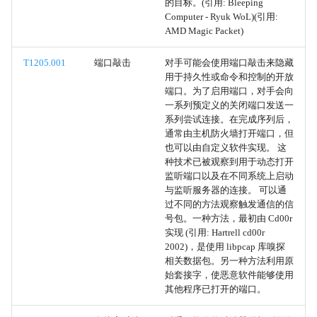
的目标。(引用: Bleeping
Computer - Ryuk WoL)(引用:
恶意链接
AMD Magic Packet)
T1205.001
端口敲击
对手可能会使用端口敲击来隐藏
恶意文件
用于持久性或命令和控制的开放
端口。为了启用端口，对手会向
恶意镜像
一系列预定义的关闭端口发送一
系列尝试连接。在完成序列后，
用户执行
通常由主机防火墙打开端口，但
也可以由自定义软件实现。 这
种技术已被观察到用于动态打开
端口敲击
监听端口以及在不同系统上启动
与监听服务器的连接。 可以通
套接字过滤器
过不同的方法观察触发通信的信
号包。一种方法，最初由 Cd00r
实现 (引用: Hartrell cd00r
流量信号
2002)，是使用 libpcap 库嗅探
相关数据包。另一种方法利用原
恶意域控制器
始套接字，使恶意软件能够使用
其他程序已打开的端口。
远程服务利用