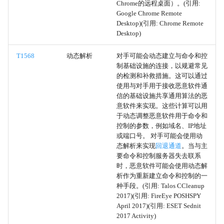
Chrome的远程桌面）。(引用:
远程访问软件
Google Chrome Remote
Desktop)(引用: Chrome Remote
XSL脚本处理
Desktop)
模板注入
T1568
动态解析
对手可能会动态建立与命令和控
制基础设施的连接，以规避常见
的检测和补救措施。这可以通过
Windows 文件和目录权限修改
使用与对手用于接收恶意软件通
信的基础设施共享通用算法的恶
Linux 和 Mac 文件和目录权限
意软件来实现。这些计算可以用
于动态调整恶意软件用于命令和
修改
控制的参数，例如域名、IP地址
或端口号。 对手可能会使用动
文件和目录权限修改
态解析来实现
回退通道
。当与主
要命令和控制服务器失去联系
环境密钥
时，恶意软件可能会使用动态解
析作为重新建立命令和控制的一
种手段。(引用: Talos CCleanup
互斥
2017)(引用: FireEye POSHSPY
April 2017)(引用: ESET Sednit
执行护栏
2017 Activity)