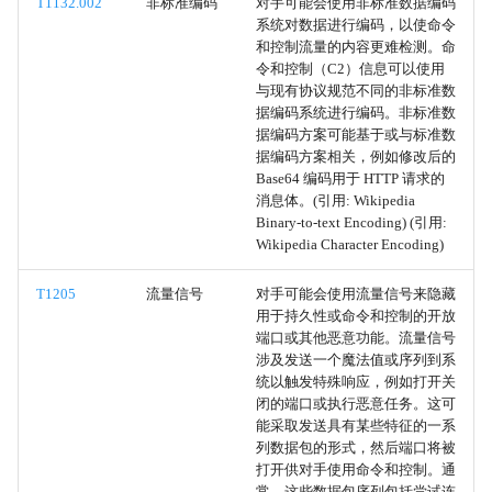
T1132.002
非标准编码
对手可能会使用非标准数据编码
网络共享发现
系统对数据进行编码，以使命令
和控制流量的内容更难检测。命
本地账户
令和控制（C2）信息可以使用
与现有协议规范不同的非标准数
据编码系统进行编码。非标准数
域账户
据编码方案可能基于或与标准数
据编码方案相关，例如修改后的
云账户
Base64 编码用于 HTTP 请求的
消息体。(引用: Wikipedia
Binary-to-text Encoding) (引用:
创建账户
Wikipedia Character Encoding)
Office模板宏
T1205
流量信号
对手可能会使用流量信号来隐藏
用于持久性或命令和控制的开放
Office测试
端口或其他恶意功能。流量信号
涉及发送一个魔法值或序列到系
统以触发特殊响应，例如打开关
Outlook表单
闭的端口或执行恶意任务。这可
能采取发送具有某些特征的一系
Outlook主页
列数据包的形式，然后端口将被
打开供对手使用命令和控制。通