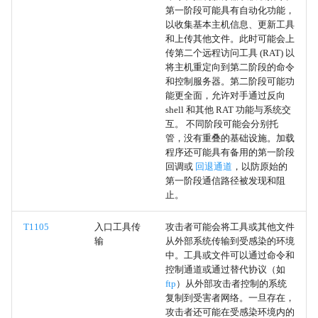
第一阶段可能具有自动化功能，
以收集基本主机信息、更新工具
Web 服务
和上传其他文件。此时可能会上
传第二个远程访问工具 (RAT) 以
多阶段通道
将主机重定向到第二阶段的命令
和控制服务器。第二阶段可能功
能更全面，允许对手通过反向
入口工具传输
shell 和其他 RAT 功能与系统交
互。 不同阶段可能会分别托
本机 API
管，没有重叠的基础设施。加载
程序还可能具有备用的第一阶段
回调或
回退通道
，以防原始的
密码猜测
第一阶段通信路径被发现和阻
止。
密码破解
T1105
入口工具传
攻击者可能会将工具或其他文件
密码喷射
输
从外部系统传输到受感染的环境
中。工具或文件可以通过命令和
控制通道或通过替代协议（如
凭证填充
ftp
）从外部攻击者控制的系统
复制到受害者网络。一旦存在，
暴力破解
攻击者还可能在受感染环境内的