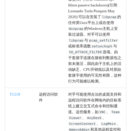
filters passive backdoors)(引用:
SyncAppvPublishingServer
Leonardo Turla Penquin May
2020) 可以在安装了
的
libpcap
系统脚本代理执行
任何类Unix平台上或在使用
的Windows主机上安
Winpcap
装过滤器。对手可以使用
浏览器信息发现
与
libpcap
pcap_setfilter
或标准库函数
与
setsockopt
编译HTML文件
选项。由
SO_ATTACH_FILTER
于套接字连接在接收到数据包之
前未激活，因此由于主机上的活
控制面板
动缺乏、CPU开销低以及对原始
套接字使用的可见性有限，这种
CMSTP
行为可能难以检测。
InstallUtil
T1219
远程访问软
对手可能使用合法的桌面支持和
件
远程访问软件在网络内的目标系
统上建立交互式命令和控制通
Mshta
道。这些服务，如
、
VNC
Team
、
、
Viewer
AnyDesk
Msiexec
、
、
ScreenConnect
LogMein
和其他远程监控和
AmmyyAdmin