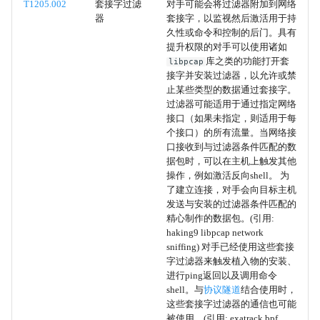
T1205.002
套接字过滤
对手可能会将过滤器附加到网络
器
套接字，以监视然后激活用于持
利用漏洞进行防御规避
久性或命令和控制的后门。具有
提升权限的对手可以使用诸如
利用漏洞获取凭证
库之类的功能打开套
libpcap
接字并安装过滤器，以允许或禁
止某些类型的数据通过套接字。
Confluence
过滤器可能适用于通过指定网络
接口（如果未指定，则适用于每
Sharepoint
个接口）的所有流量。当网络接
口接收到与过滤器条件匹配的数
据包时，可以在主机上触发其他
代码库
操作，例如激活反向shell。 为
了建立连接，对手会向目标主机
客户关系管理软件
发送与安装的过滤器条件匹配的
精心制作的数据包。(引用:
haking9 libpcap network
消息应用程序
sniffing) 对手已经使用这些套接
字过滤器来触发植入物的安装、
来自信息库的数据
进行ping返回以及调用命令
shell。与
协议隧道
结合使用时，
这些套接字过滤器的通信也可能
PubPrn
被使用。(引用: exatrack bpf