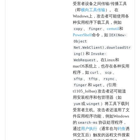
受害者设备之间传输/传播工具
（即
横向工具传输
）。 在
多因素认证拦截
Windows上，攻击者可能使用各
种实用程序下载工具，例如
修改注册表
、
、
certutil
和
copy
finger
PowerShell
命令，如
IEX(New-
屏幕捕获
Object
Net.WebClient).downloadStr
和
ing()
Invoke-
本地电子邮件收集
。在Linux和
WebRequest
macOS系统上，也存在各种实用
远程电子邮件收集
程序，如
、
、
curl
scp
、
、
、
sftp
tftp
rsync
和
。(引用:
finger
wget
电子邮件转发规则
t1105_lolbas) 攻击者还可能滥
用安装程序和包管理器（如
电子邮件收集
或
）将工具下载到
yum
winget
受害者主机。攻击者还滥用了文
件应用程序功能，例如Windows
剪贴板数据
的
协议处理程序，
search-ms
通过
用户执行
（通常在与
钓鱼
诱
自动化收集
饵交互后）触发的远程文件搜索