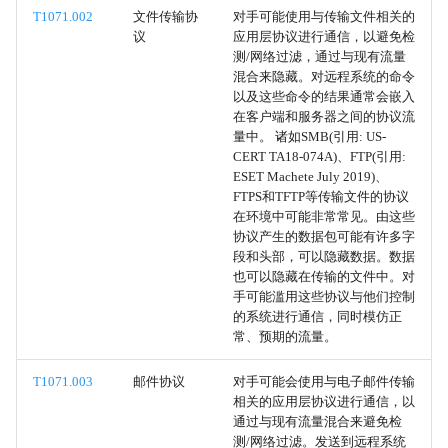
T1071.002
文件传输协
对手可能使用与传输文件相关的
议
应用层协议进行通信，以避免检
计划传输
测/网络过滤，通过与现有流量
混合来隐藏。对远程系统的命令
数据传输大小限制
以及这些命令的结果通常会嵌入
在客户端和服务器之间的协议流
量中。 诸如SMB(引用: US-
系统所有者/用户发现
CERT TA18-074A)、FTP(引用:
ESET Machete July 2019)、
无效代码签名
FTPS和TFTP等传输文件的协议
在环境中可能非常常见。由这些
协议产生的数据包可能有许多字
右到左覆盖
段和头部，可以隐藏数据。数据
也可以隐藏在传输的文件中。对
重命名系统实用程序
手可能滥用这些协议与他们控制
的系统进行通信，同时模仿正
伪装任务或服务
常、预期的流量。
T1071.003
邮件协议
对手可能会使用与电子邮件传输
匹配合法名称或位置
相关的应用层协议进行通信，以
通过与现有流量混合来避免检
文件名后的空格
测/网络过滤。发送到远程系统