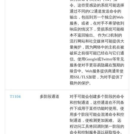
额外的电子邮件委托权限
令。这些受感染的系统可能选择
通过不同的C2通道发送命令的
附加云角色
输出，包括到另一个独立的Web
服务。或者，在对手不希望收到
SSH 授权密钥
响应的情况下，受损系统可能根
本不返回输出。 作为C2机制的
流行网站和社交媒体可能提供大
设备注册
量掩护，因为网络中的主机在被
破坏之前很可能已经在与它们通
附加容器集群角色
信。使用Google或Twitter等常见
服务使对手更容易隐藏在预期的
噪音中。Web服务提供商通常使
附加本地或域组
用SSL/TLS加密，为对手提供了
额外的保护。
账户操纵
T1104
多阶段通道
对手可能会创建多个阶段的命令
死信投递解析器
和控制通道，这些通道在不同条
件下或用于某些功能时使用。使
用多个阶段可能会混淆命令和控
双向通信
制通道，使检测更加困难。 远
程访问工具将回调到第一阶段的
单向通信
命令和控制服务器以获取指令。