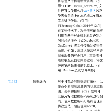
将恶意文件传递给受害者。(引
用: T1105: Trellix_search-ms) 文
外围设备发现
件还可以使用各种
Web服务
以及
受害者系统上的本机或其他现有
音频捕获
工具进行传输。(引用:
PTSecurity Cobalt 2016年12月)
在某些情况下，攻击者可能能够
系统时间发现
利用在基于Web和本地客户端之
间同步的服务（如Dropbox或
视频捕获
OneDrive）将文件传输到受害者
系统。例如，通过入侵云帐户并
MSBuild
登录服务的Web门户，攻击者可
能能够触发自动同步过程，将文
件传输到受害者的机器上。(引
ClickOnce
用: Dropbox恶意软件同步)
受信任的开发者工具代理执行
T1132
数据编码
对手可能会对数据进行编码，以
使命令和控制流量的内容更难检
测。命令和控制（C2）信息可
共享模块
以使用标准数据编码系统进行编
码。使用数据编码可能符合现有
标准编码
协议规范，包括使用ASCII、