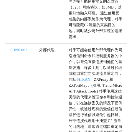
理连接可能使用常见的点对点
Systemd计时器
（p2p）网络协议，如SMB，以
更好地融入环境。 通过使用受
容器编排任务
感染的内部系统作为代理，对手
可能隐藏C2流量的真实目的
地，同时减少与外部系统的连接
计划任务/作业
需求。
动态链接库注入
T1090.002
外部代理
对手可能会使用外部代理作为网
络通信到命令和控制服务器的中
可移植可执行文件注入
介，以避免直接连接到他们的基
础设施。许多工具可以通过代理
或端口重定向实现流量重定向，
线程执行劫持
包括
HTRAN
、ZXProxy 和
ZXPortMap。(引用: Trend Micro
异步过程调用
APT Attack Tools) 对手使用这些
类型的代理来管理命令和控制通
信，以在连接丢失的情况下提供
线程本地存储
弹性，或通过现有的受信任通信
路径进行通信以避免引起怀疑。
Ptrace系统调用
外部连接代理用于掩盖 C2 流量
的目的地，通常通过端口重定向