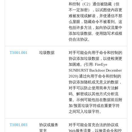
和控制（C2）通信被隐藏（但
备用通道
不一定加密），以试图使内容更
难被发现或解读，并使通信不那
应用程序窗口发现
么显眼，隐藏命令不被看到。这
包括许多方法，如向协议流量中
添加垃圾数据、使用隐写术或模
通过蓝牙外传
仿合法协议。
通过其他网络介质外传
T1001.001
垃圾数据
对手可能会向用于命令和控制的
协议添加垃圾数据，以使检测更
查询注册表
加困难。(引用: FireEye
SUNBURST Backdoor December
2020) 通过向用于命令和控制的
Rootkit
协议添加随机或无意义的数据，
对手可以防止使用简单方法解
互联网连接发现
码、解密或以其他方式分析流
量。示例可能包括在数据前后附
加/预置垃圾字符或在重要字符
Wi-Fi 发现
之间写入垃圾字符。
系统网络配置发现
T1001.003
协议或服务
对手可能会冒充合法的协议或
冒充
Web服务流量，以掩盖命令和控