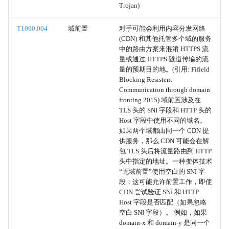
Trojan)
JavaScript
T1090.004
域前置
对手可能会利用内容分发网络
(CDN) 和其他托管多个域的服务
网络设备 CLI
中的路由方案来混淆 HTTPS 流
量或通过 HTTPS 隧道传输的流
量的预期目的地。(引用: Fifield
云API
Blocking Resistent
Communication through domain
AutoHotKey 和 AutoIT
fronting 2015) 域前置涉及在
TLS 头的 SNI 字段和 HTTP 头的
Host 字段中使用不同的域名。
Lua
如果两个域都由同一个 CDN 提
供服务，那么 CDN 可能会在解
命令和脚本解释器
包 TLS 头后将流量路由到 HTTP
头中指定的地址。一种变体技术
利用权限提升
“无域前置”使用空白的 SNI 字
段；这可能允许前置工作，即使
CDN 尝试验证 SNI 和 HTTP
本地组
Host 字段是否匹配（如果忽略
空白 SNI 字段）。 例如，如果
域组
domain-x 和 domain-y 是同一个