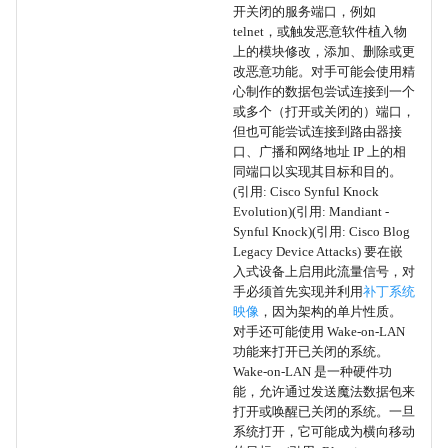
妥协软件依赖项和开发工具
开关闭的服务端口，例如
telnet，或触发恶意软件植入物
妥协软件供应链
上的模块修改，添加、删除或更
改恶意功能。对手可能会使用精
心制作的数据包尝试连接到一个
妥协硬件供应链
或多个（打开或关闭的）端口，
但也可能尝试连接到路由器接
供应链妥协
口、广播和网络地址 IP 上的相
同端口以实现其目标和目的。
(引用: Cisco Synful Knock
BITS 任务
Evolution)(引用: Mandiant -
Synful Knock)(引用: Cisco Blog
信任关系
Legacy Device Attacks) 要在嵌
入式设备上启用此流量信号，对
手必须首先实现并利用
补丁系统
硬件添加
映像
，因为架构的单片性质。
对手还可能使用 Wake-on-LAN
密码策略发现
功能来打开已关闭的系统。
Wake-on-LAN 是一种硬件功
间接命令执行
能，允许通过发送魔法数据包来
打开或唤醒已关闭的系统。一旦
系统打开，它可能成为横向移动
客户端执行漏洞利用