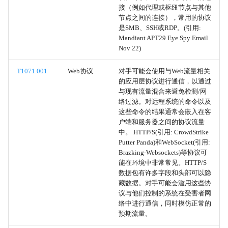
HTML 走私
接（例如代理或枢纽节点与其他
节点之间的连接），常用的协议
动态API解析
是SMB、SSH或RDP。(引用:
Mandiant APT29 Eye Spy Email
Nov 22)
剥离有效负载
T1071.001
Web协议
对手可能会使用与Web流量相关
嵌入式有效负载
的应用层协议进行通信，以通过
与现有流量混合来避免检测/网
命令混淆
络过滤。对远程系统的命令以及
这些命令的结果通常会嵌入在客
户端和服务器之间的协议流量
无文件存储
中。 HTTP/S(引用: CrowdStrike
Putter Panda)和WebSocket(引用:
LNK 图标走私
Brazking-Websockets)等协议可
能在环境中非常常见。HTTP/S
数据包有许多字段和头部可以隐
加密/编码文件
藏数据。对手可能会滥用这些协
议与他们控制的系统在受害者网
多态代码
络中进行通信，同时模仿正常的
预期流量。
混淆的文件或信息