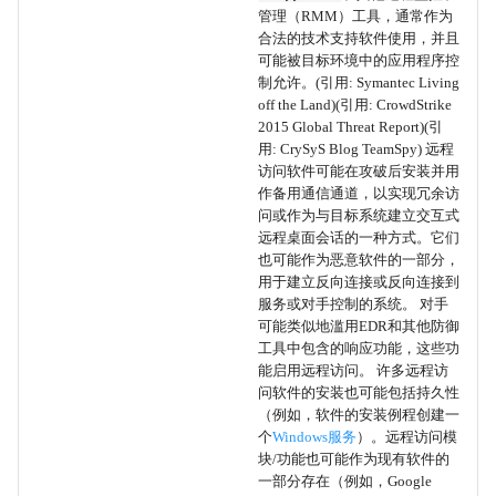
管理（RMM）工具，通常作为
Odbcconf
合法的技术支持软件使用，并且
可能被目标环境中的应用程序控
Regsvcs/Regasm
制允许。(引用: Symantec Living
off the Land)(引用: CrowdStrike
2015 Global Threat Report)(引
Regsvr32
用: CrySyS Blog TeamSpy) 远程
访问软件可能在攻破后安装并用
Rundll32
作备用通信通道，以实现冗余访
问或作为与目标系统建立交互式
远程桌面会话的一种方式。它们
Verclsid
也可能作为恶意软件的一部分，
用于建立反向连接或反向连接到
Mavinject
服务或对手控制的系统。 对手
可能类似地滥用EDR和其他防御
MMC
工具中包含的响应功能，这些功
能启用远程访问。 许多远程访
问软件的安装也可能包括持久性
Electron应用程序
（例如，软件的安装例程创建一
个
Windows服务
）。远程访问模
系统二进制代理执行
块/功能也可能作为现有软件的
一部分存在（例如，Google