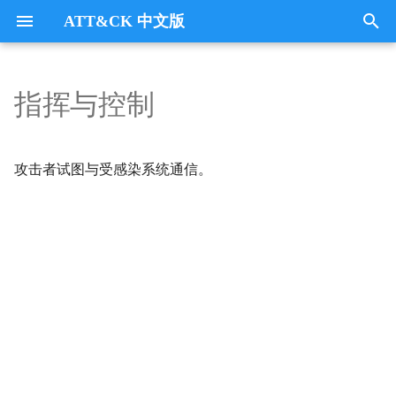
ATT&CK 中文版
键
入
指挥与控制
Tactics
技术： 42
垃圾数据
Collection
以
开
隐写术
CommandandControl
攻击者试图与受感染系统通信。
始
协议或服务冒充
CredentialAccess
搜
数据混淆
DefenseEvasion
索
LSASS 内存
Discovery
安全帐户管理器
Execution
NTDS
Exfiltration