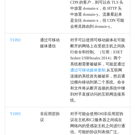
CDN 的客户，则可以在 TLS 头
中放置 domain-x，在 HTTP 头
云组
中放置 domain-y。流量看起来
是去往 domain-x，但 CDN 可能
权限组发现
会将其路由到 domain-y。
清除 Windows 事件日志
T1092
通过可移动
对手可以使用可移动媒体在可能
媒体通信
断开的网络上在受损主机之间执
行命令和控制。（引用：ESET
清除Linux或Mac系统日志
Sednit USBStealer 2014）两个
系统都需要被破坏，可能是通过
清除命令历史
通过可移动媒体复制
从互联网
连接的系统首先被破坏，然后通
过横向移动到第二个系统。命令
文件删除
和文件将从断开连接的系统中继
到对手直接访问的互联网连接系
删除网络共享连接
统。
时间戳篡改
T1095
非应用层协
对手可能会使用OSI非应用层协
议
议在主机和C2服务器之间或在
网络内的受感染主机之间进行通
清除网络连接历史和配置
信。可能的协议列表很广泛。