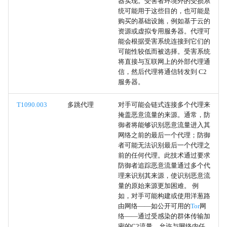
器实现。受害者环境外的受损系
进程内存
统可能用于这些目的，也可能是
购买的基础设施，例如基于云的
额外窗口内存注入
资源或虚拟专用服务器。代理可
能会根据受害系统连接到它们的
可能性较低而被选择。受害系统
进程空洞化
将直接与互联网上的外部代理通
信，然后代理将通信转发到 C2
进程双重映射
服务器。
VDSO劫持
T1090.003
多跳代理
对手可能会链式连接多个代理来
掩盖恶意流量的来源。通常，防
御者将能够识别恶意流量进入其
列表植入
网络之前的最后一个代理；防御
者可能无法识别最后一个代理之
进程注入
前的任何代理。此技术通过要求
防御者追踪恶意流量通过多个代
理来识别其来源，使识别恶意流
键盘记录
量的原始来源更加困难。 例
如，对手可能构建或使用洋葱路
GUI输入捕获
由网络——如公开可用的
Tor
网
络——通过受感染的群体传输加
密的C2流量，允许与网络内任