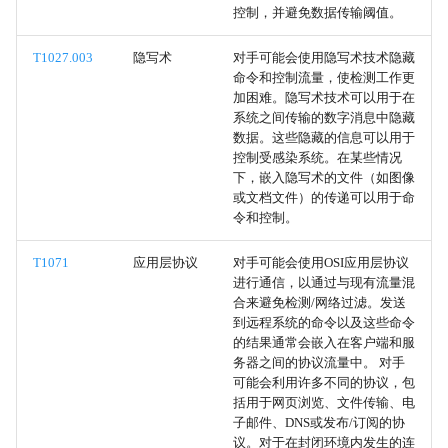
云服务
控制，并避免数据传输阈值。
直接云虚拟机连接
T1027.003
隐写术
对手可能会使用隐写术技术隐藏
命令和控制流量，使检测工作更
加困难。隐写术技术可以用于在
远程服务
系统之间传输的数字消息中隐藏
数据。这些隐藏的信息可以用于
来自可移动媒体的数据
控制受感染系统。在某些情况
下，嵌入隐写术的文件（如图像
或文档文件）的传递可以用于命
二进制填充
令和控制。
软件打包
T1071
应用层协议
对手可能会使用OSI应用层协议
进行通信，以通过与现有流量混
隐写术
合来避免检测/网络过滤。发送
到远程系统的命令以及这些命令
的结果通常会嵌入在客户端和服
交付后编译
务器之间的协议流量中。 对手
可能会利用许多不同的协议，包
从工具中删除指标
括用于网页浏览、文件传输、电
子邮件、DNS或发布/订阅的协
议。对于在封闭环境内发生的连