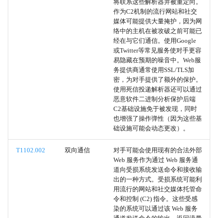
将联系这些解析器并被重定向。
有效账户
作为C2机制的流行网站和社交
媒体可能提供大量掩护，因为网
污染共享内容
络中的主机在被攻破之前可能已
经在与它们通信。使用Google
或Twitter等常见服务使对手更容
系统信息发现
易隐藏在预期的噪音中。Web服
务提供商通常使用SSL/TLS加
文件和目录发现
密，为对手提供了额外的保护。
使用死信投递解析器还可以通过
恶意软件二进制分析保护后端
本地账户
C2基础设施免于被发现，同时
也增强了操作弹性（因为这些基
域账户
础设施可能会动态更改）。
电子邮件账户
T1102.002
双向通信
对手可能会使用现有的合法外部
Web 服务作为通过 Web 服务通
道向受损系统发送命令和接收输
云账户
出的一种方式。受损系统可能利
用流行的网站和社交媒体托管命
账户发现
令和控制 (C2) 指令。这些受感
染的系统可以通过该 Web 服务