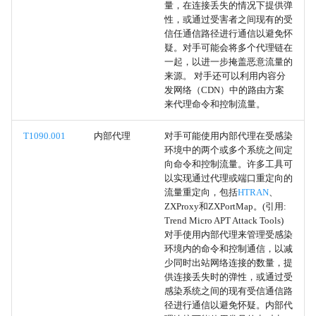
量，在连接丢失的情况下提供弹
外传
性，或通过受害者之间现有的受
信任通信路径进行通信以避免怀
疑。对手可能会将多个代理链在
通过未加密的非C2协议外泄
一起，以进一步掩盖恶意流量的
来源。 对手还可以利用内容分
通过替代协议外传
发网络（CDN）中的路由方案
来代理命令和控制流量。
系统网络连接发现
T1090.001
内部代理
对手可能使用内部代理在受感染
环境中的两个或多个系统之间定
通过USB外传
向命令和控制流量。许多工具可
以实现通过代理或端口重定向的
通过物理介质外泄
流量重定向，包括
HTRAN
、
ZXProxy和ZXPortMap。(引用:
Trend Micro APT Attack Tools)
At
对手使用内部代理来管理受感染
环境内的命令和控制通信，以减
Cron
少同时出站网络连接的数量，提
供连接丢失时的弹性，或通过受
计划任务
感染系统之间的现有受信通信路
径进行通信以避免怀疑。内部代