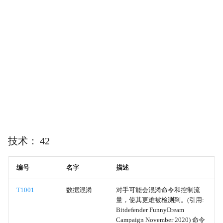
LSA秘密
Impact
缓存的域凭据
InitialAccess
DCSync
LateralMovement
Proc文件系统
Persistence
/etc/passwd 和 /etc/shadow
PrivilegeEscalation
操作系统凭证转储
Reconnaissance
技术： 42
来自本地系统的数据
ResourceDevelopment
编号
名字
描述
直接卷访问
T1001
数据混淆
对手可能会混淆命令和控制流
量，使其更难被检测到。(引用:
系统服务发现
Bitdefender FunnyDream
Campaign November 2020) 命令