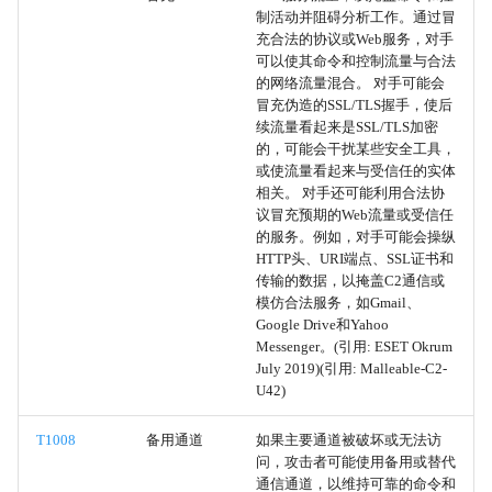
远程系统发现
制活动并阻碍分析工作。通过冒
充合法的协议或Web服务，对手
可以使其命令和控制流量与合法
流量复制
的网络流量混合。 对手可能会
冒充伪造的SSL/TLS握手，使后
自动化数据外传
续流量看起来是SSL/TLS加密
的，可能会干扰某些安全工具，
或使流量看起来与受信任的实体
远程桌面协议
相关。 对手还可能利用合法协
议冒充预期的Web流量或受信任
SMB/Windows管理员共享
的服务。例如，对手可能会操纵
HTTP头、URI端点、SSL证书和
传输的数据，以掩盖C2通信或
分布式组件对象模型
模仿合法服务，如Gmail、
Google Drive和Yahoo
SSH
Messenger。(引用: ESET Okrum
July 2019)(引用: Malleable-C2-
U42)
VNC
T1008
备用通道
如果主要通道被破坏或无法访
Windows 远程管理
问，攻击者可能使用备用或替代
通信通道，以维持可靠的命令和