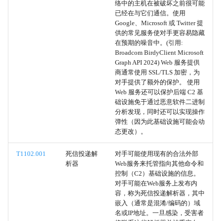
络中的主机在被破坏之前很可能
应用层协议
已经在与它们通信。使用
Google、Microsoft 或 Twitter 提
供的常见服务使对手更容易隐藏
软件部署工具
在预期的噪音中。(引用:
Broadcom BirdyClient Microsoft
本地数据暂存
Graph API 2024) Web 服务提供
商通常使用 SSL/TLS 加密，为
对手提供了额外的保护。 使用
远程数据暂存
Web 服务还可以保护后端 C2 基
础设施免于通过恶意软件二进制
数据分阶段
分析发现，同时还可以实现操作
弹性（因为此基础设施可能会动
默认帐户
态更改）。
T1102.001
死信投递解
对手可能使用现有的合法外部
域账户
析器
Web服务来托管指向其他命令和
控制（C2）基础设施的信息。
本地账户
对手可能在Web服务上发布内
容，称为死信投递解析器，其中
嵌入（通常是混淆/编码的）域
云账户
名或IP地址。一旦感染，受害者