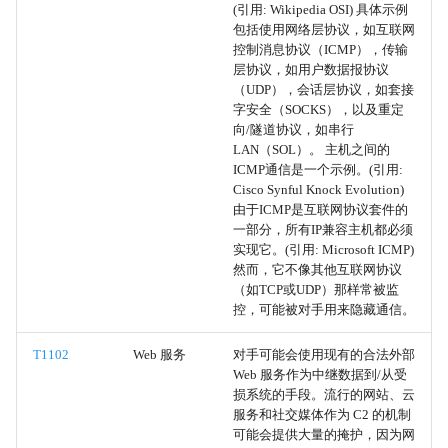
(引用: Wikipedia OSI) 具体示例
清除邮箱数据
包括使用网络层协议，如互联网
控制消息协议（ICMP），传输
层协议，如用户数据报协议
清除持久性
（UDP），会话层协议，如套接
字安全（SOCKS），以及重定
重新定位恶意软件
向/隧道协议，如串行
LAN（SOL）。 主机之间的
ICMP通信是一个示例。(引用:
指标移除
Cisco Synful Knock Evolution)
由于ICMP是互联网协议套件的
Web协议
一部分，所有IP兼容主机都必须
实现它。(引用: Microsoft ICMP)
然而，它不像其他互联网协议
文件传输协议
（如TCP或UDP）那样常被监
控，可能被对手用来隐藏通信。
邮件协议
T1102
Web 服务
对手可能会使用现有的合法外部
DNS
Web 服务作为中继数据到/从受
损系统的手段。流行的网站、云
服务和社交媒体作为 C2 的机制
发布/订阅协议
可能会提供大量的掩护，因为网