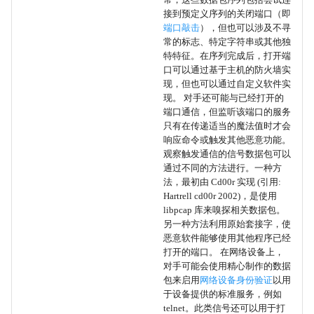
常，这些数据包序列包括尝试连
Outlook规则
接到预定义序列的关闭端口（即
端口敲击
），但也可以涉及不寻
加载项
常的标志、特定字符串或其他独
特特征。在序列完成后，打开端
口可以通过基于主机的防火墙实
Office 应用程序启动
现，但也可以通过自定义软件实
现。 对手还可能与已经打开的
反混淆/解码文件或信息
端口通信，但监听该端口的服务
只有在传递适当的魔法值时才会
响应命令或触发其他恶意功能。
浏览器扩展
观察触发通信的信号数据包可以
通过不同的方法进行。一种方
浏览器会话劫持
法，最初由 Cd00r 实现 (引用:
Hartrell cd00r 2002)，是使用
libpcap 库来嗅探相关数据包。
强制身份验证
另一种方法利用原始套接字，使
恶意软件能够使用其他程序已经
驱动式妥协
打开的端口。 在网络设备上，
对手可能会使用精心制作的数据
利用面向公众的应用程序
包来启用
网络设备身份验证
以用
于设备提供的标准服务，例如
telnet。此类信号还可以用于打