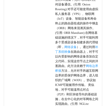
Web 门户捕获
何设备通信。(引用: Onion
Routing) 对手还可能使用由虚拟
凭据API挂钩
私人服务器（VPS）、物联网
（IoT）设备、智能设备和寿命
输入捕获
终止的路由器组成的操作中继盒
（ORB）网络来混淆其操作。
(引用: ORB Mandiant) 在网络基
进程发现
础设施的情况下，对手可能利用
多个受感染设备创建多跳代理链
PowerShell
（即，
网络设备
）。通过利用
补
丁系统映像
在路由器上，对手可
以向受影响的网络设备添加自定
AppleScript
义代码，实现这些节点之间的洋
葱路由。此方法依赖于
网络边界
Windows 命令行
桥接
方法，允许对手跨越互联网
边界的受保护网络边界，进入组
织的广域网（WAN）。协议如
Unix Shell
ICMP可能被用作传输。 类似
地，对手可能滥用点对点
Visual Basic
（P2P）和区块链导向的基础设
施，在去中心化的对等网络之间
实现路由。(引用: NGLite
Python