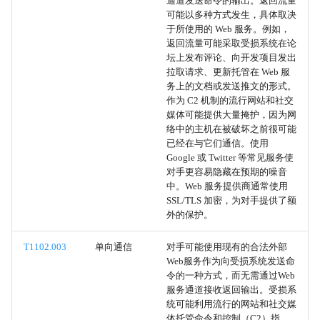
通道发送命令的输出。返回流量
内部代理
可能以多种方式发生，具体取决
于所使用的 Web 服务。例如，
外部代理
返回流量可能采取受损系统在论
坛上发布评论、向开发项目发出
拉取请求、更新托管在 Web 服
多跳代理
务上的文档或发送推文的形式。
作为 C2 机制的流行网站和社交
域前置
媒体可能提供大量掩护，因为网
络中的主机在被破坏之前很可能
已经在与它们通信。使用
代理
Google 或 Twitter 等常见服务使
对手更容易隐藏在预期的噪音
通过可移动媒体复制
中。Web 服务提供商通常使用
SSL/TLS 加密，为对手提供了额
通过可移动媒体通信
外的保护。
T1102.003
单向通信
对手可能使用现有的合法外部
非应用层协议
Web服务作为向受损系统发送命
令的一种方式，而无需通过Web
额外的云凭据
服务通道接收返回输出。受损系
统可能利用流行的网站和社交媒
体托管命令和控制（C2）指