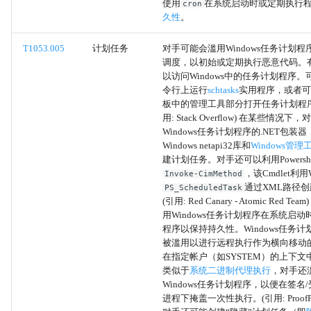
HTML 走私
使用
在系统启动时或定期执行
cron
久性
。
动态API解析
T1053.005
计划任务
对手可能会滥用Windows任务计划
调度，以初始或定期执行恶意代码。
剥离有效负载
以访问Windows中的任务计划程序
令行上运行
schtasks
实用程序，或者可
嵌入式有效负载
板中的管理工具部分打开任务计划程序
用: Stack Overflow) 在某些情况
Windows任务计划程序的.NET包装
命令混淆
Windows netapi32库和
Windows管理
建计划任务。对手还可以利用Powershell
无文件存储
，该Cmdlet利用
Invoke-CimMethod
通过XML路径
PS_ScheduledTask
(引用: Red Canary - Atomic Red T
LNK 图标走私
用Windows任务计划程序在系统启
程序以保持持久性。Windows任务
加密/编码文件
被滥用以进行远程执行作为横向移动
在指定帐户（如SYSTEM）的上下文
类似于
系统二进制代理执行
，对手还
多态代码
Windows任务计划程序，以便在签名
进程下掩盖一次性执行。(引用: ProofPoint
混淆的文件或信息