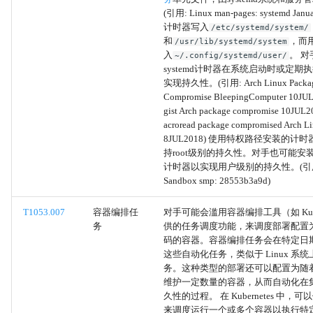
(引用: Linux man-pages: systemd Jan
双重文件扩展名
计时器写入
/etc/systemd/system/
和
，而
/usr/lib/systemd/system
入
。 
~/.config/systemd/user/
伪装文件类型
systemd计时器在系统启动时或定期
实现持久性。(引用: Arch Linux Packag
打破进程树
Compromise BleepingComputer 10J
gist Arch package compromise 10JUL
acroread package compromised Arch L
伪装账户名称
8JUL2018) 使用特权路径安装的计
持root级别的持久性。对手也可能安
伪装
计时器以实现用户级别的持久性。(引用: 
Sandbox smp: 28553b3a9d)
登录脚本（Windows）
T1053.007
容器编排任
对手可能会滥用容器编排工具（如 Kuber
务
供的任务调度功能，来调度部署配置
登录钩子
码的容器。容器编排任务会在特定日
这些自动化任务，类似于 Linux 系统上的
网络登录脚本
务。这种类型的部署还可以配置为随
维护一定数量的容器，从而自动化在
久性的过程。 在 Kubernetes 中，可以使
RC脚本
来调度运行一个或多个容器以执行特