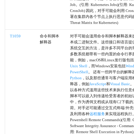
Job。(引用: Kubernetes Jobs)(引用: Kub
启动项
CronJob) 因此，对手可能会利用 Cro
署在集群内各个节点上执行恶意代码的 J
Threat Matrix for Kubernetes)
启动或登录初始化脚本
T1059
命令和脚本
对手可能会滥用命令和脚本解释器来
来自网络共享驱动器的数据
解释器
本或二进制文件。这些接口和语言提
系统交互的方法，是许多不同平台的
网络嗅探
多数系统都带有一些内置的命令行界
能，例如，macOS和Linux发行版
Unix Shell
，而Windows安装包括
Win
通过C2通道外传
PowerShell
。 还有一些跨平台的解释
Python
，以及那些通常与客户端应用
网络服务发现
释器，例如
JavaScript
和
Visual Basic
。
以各种方式滥用这些技术来执行任意
脚本可以嵌入到传递给受害者的初始
Windows管理规范
中，作为诱饵文档或从现有C2下载的
荷。对手还可能通过交互式终端/外
通过对称加密的非C2协议外
及利用各种
远程服务
来实现远程执行。
传
Powershell Remote Commands)(引用: C
Software Integrity Assurance - Comma
用: Remote Shell Execution in Python)
通过非C2协议的非对称加密