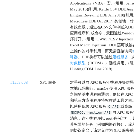
Applications（VBA）宏。(引用: Sense
May 2016)(引用: Kettle CSV DDE Au
利用漏洞进行防御规避
Enigma Reviving DDE Jan 2018)(引用:
MacroLess DDE Oct 2017) 类
利用漏洞获取凭证
有效负载，通过在CSV文件中嵌入DD
应用程序和/或命令，意图通过Windo
序打开。(引用: OWASP CSV Injection
Confluence
Excel Macro Injection ) DDE
上操作的对手利用，而无需直接访问
Sharepoint
释器
。DDE执行可以通过
远程服务
（
对象模型
（DCOM））远程调用。(引用: 
代码库
Hunting COM June 2019)
T1559.003
XPC 服务
对手可以向 XPC 服务守护程序提供
客户关系管理软件
本地代码执行。macOS 使用 XPC 
之间的基本进程间通信，例如在 XPC
消息应用程序
和第三方应用程序特权帮助工具之间
以使用低级 XPC 服务
或高级
C API
向 XPC 
NSXPCConnection API
来自信息库的数据
消息，该守护程序以 root 身份运行
升权限的任务（例如网络连接）。应
PubPrn
供协议定义，该定义作为 XPC 服务