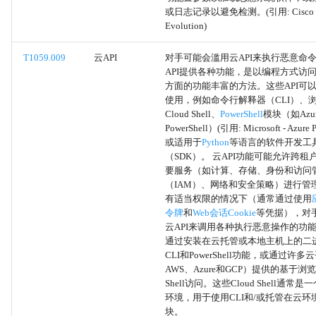
或日志记录以避免检测。(引用: Cisco Syn
应用层协议
Evolution)
软件部署工具
T1059.009
云API
对手可能会滥用云API来执行恶意命
API提供各种功能，是以编程方式访
本地数据暂存
方面的功能丰富的方法。这些API可
使用，例如命令行解释器（CLI）、
Cloud Shell、
PowerShell
模块（如Azure
远程数据暂存
PowerShell）(引用: Microsoft - Azure 
或适用于
Python
等语言的软件开发工
数据分阶段
（SDK）。 云API功能可能允许跨
要服务（如计算、存储、身份和访问
（IAM）、网络和安全策略）进行管
默认帐户
有适当权限的情况下（通常通过使用
令牌
和
Web会话Cookie
等凭据），对
域账户
云API来调用各种执行恶意操作的功
通过安装在云托管或本地主机上的二
CLI和PowerShell功能，或通过许
本地账户
AWS、Azure和GCP）提供的基于浏览
Shell访问。这些Cloud Shell通常
云账户
环境，用于使用CLI和/或托管在云环
块。