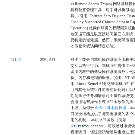
额外的电子邮件委托权限
as Remote Access Trojan) 网络
具有配置管理工具，对手可以类似地
附加云角色
具。(引用: Fortinet Zero-Day and Cust
Used by Suspected Chinese Actor in E
Operation) 此操作所需的权限因系
SSH 授权密钥
地凭据可能足以直接访问第三方系统
要特定的域凭据。然而，系统可能需
设备注册
才能登录或访问特定功能。
附加容器集群角色
T1106
本机 API
对手可能会与本机操作系统应用程序编程接
交互以执行行为。本机 API 提供了
调用内核中的低级操作系统服务，例
附加本地或域组
备、内存和进程的服务。(引用: NT API W
用: Linux Kernel API) 这些本机 A
账户操纵
（当其他系统组件尚未初始化时）以
期间执行任务和请求时由操作系统使用
会滥用这些操作系统 API 函数作为
死信投递解析器
手段。类似于
命令和脚本解释器
，本机
口层次结构提供了与受害系统的各个
双向通信
用的机制。 本机 API 函数（例如
）可以通过系统调
NtCreateProcess
直接调用，但这些功能通常也通过接
单向通信