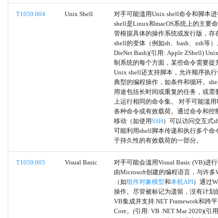
Web 门户捕获
T1059.004
Unix Shell
对手可能滥用Unix shell命令和脚本进
凭据API挂钩
shell是Linux和macOS系统上的
管根据具体的操作系统或发行版，存在
shell的变体（例如sh、bash、zsh等）
输入捕获
DieNet Bash)(引用: Apple ZShell) Un
制系统的每个方面，某些命令需要提
进程发现
Unix shell还支持脚本，允许顺序
典型的编程操作，如条件和循环。she
用途包括长时间或重复的任务，或需
PowerShell
上运行相同的命令集。 对手可能滥用Unix
各种命令或有效载荷。通过命令和控
AppleScript
移动（如使用
SSH
）可以访问交互式sh
可能利用shell脚本传递和执行多个
于持久性的有效载荷的一部分。
Windows 命令行
T1059.005
Visual Basic
对手可能会滥用Visual Basic (VB)
Unix Shell
由Microsoft创建的编程语言，与许多W
（如
组件对象模型
和
本机API
）通过Win
Visual Basic
操作。尽管被标记为遗留，没有计划
VB集成并支持.NET Framework和跨平
Core。(引用: VB .NET Mar 2020)(引用
Python