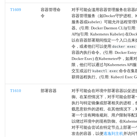
远程访问软件
T1609
容器管理命
对手可能会滥用容器管理服务在容器
令
容器管理服务（如Docker守护进程、Kuber
XSL脚本处理
服务器或kubelet）可能允许远程管
器。(引用: Docker Daemon CLI)(引用: K
模板注入
API)(引用: Kubernetes Kubelet) 在
以在容器部署期间指定一个入口点来
令，或者他们可以使用
docker exec
Windows 文件和目录权限修改
容器内执行命令。(引用: Docker Entryp
Docker Exec) 在Kubernetes中
Linux 和 Mac 文件和目录权限
限，他们可以通过与Kubernetes API服
交互或运行
命令在集
kubectl exec
修改
获得远程执行。(引用: Kubectl Exec Get 
文件和目录权限修改
T1610
部署容器
对手可能会在环境中部署容器以促进
御。在某些情况下，对手可能会部署
环境密钥
执行与特定镜像或部署相关的进程，
载恶意软件的进程。在其他情况下，
署一个没有网络规则、用户限制等配
互斥
以绕过环境中的现有防御。在Kuberne
对手可能会尝试在特定节点上部署一
执行护栏
攻击的容器，以便
逃逸到主机
并访问