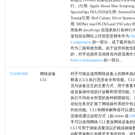
以通过 OSAKit 框架在其他程序的
行。(引用: Apple About Mac Scriptin
清除邮箱数据
SpecterOps JXA 2020)(引用: Sentinel
Team)(引用: Red Canary Silver Sparro
清除持久性
用: MDSec macOS JXA and VSCod
用各种 JavaScript 实现来执行各
途包括在网站上托管恶意脚本作为
Dr
重新定位恶意软件
Compromise
的一部分，或下载并执行
作为二级有效负载。由于这些有效负
指标移除
的，对手也很常见地将其内容混淆作
Files or Information
的一部分。
Web协议
T1059.008
网络设备
对手可能会滥用网络设备上的脚本或
CLI
释器 (CLI) 执行恶意命令和负载。CL
文件传输协议
员与设备交互的主要方式，用于查看
改设备操作或执行诊断和管理功能。CL
邮件协议
执行不同命令所需的各种权限级别。 
动化任务并扩展了网络操作系统中包
外的功能。CLI 和脚本解释器可以通
DNS
连接或通过远程方式（如 telnet 或
SS
手可以使用网络 CLI 更改网络设备
发布/订阅协议
CLI 可用于操纵流量流以拦截或操纵
动配置参数以加载恶意系统软件，或