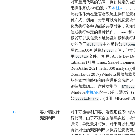
对可重用代码的访问，例如特定的自
用操作系统API函数（即
本机API
）。
多因素认证拦截
此功能作为在受害者系统上执行任意
种方式。例如，对手可以将其恶意软
修改注册表
化为执行各种功能的共享对象，例如管
信或执行特定的目标操作。 Linux和m
载器可以从任意本地路径加载和执行
屏幕捕获
功能位于
中的函数如
dlfcn.h
dlope
尽管macOS可以执行
文件，但常
.so
本地电子邮件收集
用
文件。(引用: Apple Dev Dy
.dylib
Libraries)(引用: Linux Shared Librari
RotaJakiro 2021 netlab360 analysis)
远程电子邮件收集
OceanLotus 2017) Windows模
从任意本地路径和任意通用命名约定（
电子邮件转发规则
路径加载DLL。这种功能位于
NTDLL.
Windows
本机API
的一部分，通过运行
如
。(引用: Microsoft D
LoadLibrary
电子邮件收集
T1203
客户端执行
对手可能会利用客户端应用程序中的
剪贴板数据
漏洞利用
行代码。由于不安全的编码实践，软
漏洞，导致意外行为。对手可以利用
自动化收集
有针对性的漏洞利用来执行任意代码