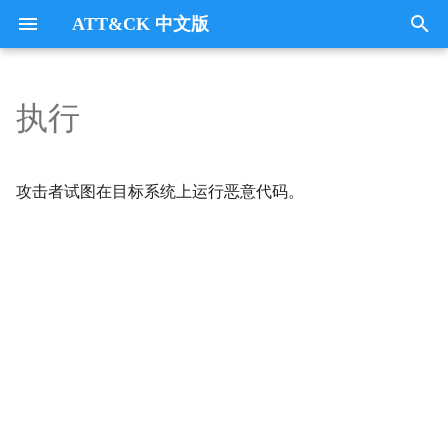
ATT&CK 中文版
键
入
执行
Tactics
技术： 38
垃圾数据
Collection
以
开
隐写术
CommandandControl
攻击者试图在目标系统上运行恶意代码。
始
协议或服务冒充
CredentialAccess
搜
数据混淆
DefenseEvasion
索
LSASS 内存
Discovery
安全帐户管理器
Execution
NTDS
Exfiltration