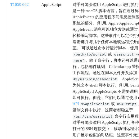
Systemd计时器
T1059.002
AppleScript
对手可能会滥用 AppleScript 进行执行。A
是一种 macOS 脚本语言，旨在通过
AppleEvents 的应用程序间消息控
容器编排任务
系统的部分。(引用: Apple AppleScrip
AppleEvent 消息可以独立发送或通过 App
计划任务/作业
轻松编写脚本。这些事件可以定位打
送击键并与几乎任何本地或远程打开
互。 可以通过命令行运行脚本，使用
动态链接库注入
或
/path/to/script
osascript -
。除了命令行，脚本还可以通
here"
可移植可执行文件注入
行，包括邮件规则、Calendar.app 警报和
工作流程。通过在脚本文件开头添加
，AppleSc
#!/usr/bin/osascript
线程执行劫持
为纯文本 shell 脚本执行。(引用: Sentin
AppleScript) AppleScripts 不需要调用
异步过程调用
即可执行。但是，它们可以通过使用 m
API
或
NSAppleScript
OSAScript
进制文件中执行，这两者都独立于
线程本地存储
命令行实用程
/usr/bin/osascript
对手可能会滥用 AppleScript 执
Ptrace系统调用
打开的 SSH 连接交互、移动到远程
用户显示虚假的对话框。这些事件无