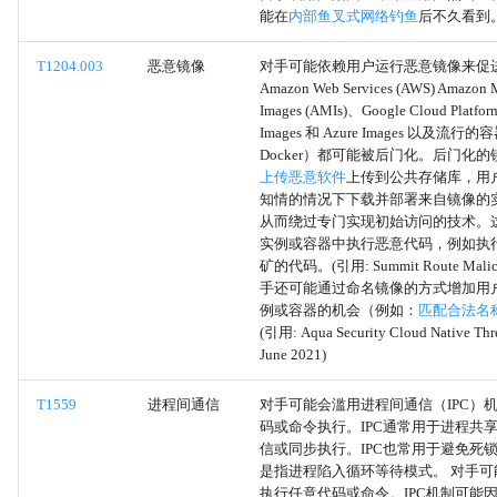
Outlook规则
能在
内部鱼叉式网络钓鱼
后不久看到
加载项
T1204.003
恶意镜像
对手可能依赖用户运行恶意镜像来促
Amazon Web Services (AWS) Amazon 
Images (AMIs)、Google Cloud Platfor
Office 应用程序启动
Images 和 Azure Images 以及流
Docker）都可能被后门化。后门化
反混淆/解码文件或信息
上传恶意软件
上传到公共存储库，用
知情的情况下下载并部署来自镜像的
从而绕过专门实现初始访问的技术。
浏览器扩展
实例或容器中执行恶意代码，例如执
矿的代码。(引用: Summit Route Malici
浏览器会话劫持
手还可能通过命名镜像的方式增加用
例或容器的机会（例如：
匹配合法名
(引用: Aqua Security Cloud Native Thr
强制身份验证
June 2021)
驱动式妥协
T1559
进程间通信
对手可能会滥用进程间通信（IPC）
码或命令执行。IPC通常用于进程共
利用面向公众的应用程序
信或同步执行。IPC也常用于避免死
是指进程陷入循环等待模式。 对手可能
执行任意代码或命令。IPC机制可能