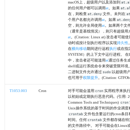
云服务
macOS上，超级用户以及添加到
at.a
的任何用户都可以调用
at
。如果
at.a
在，则检查
文件。未列在
at.deny
a
直接云虚拟机连接
个用户名都允许调用
at
。如果
at.den
空，则允许全局使用
at
。如果两个文
远程服务
（通常是基线情况），则只有超级用
at
。(Citation: Linux at) 攻击者可能
动时或按计划执行程序以实现
持久性
来自可移动媒体的数据
在
横向移动
期间进行远程
执行
或在指
SYSTEM）的上下文中运行进程。 在L
二进制填充
中，攻击者还可能滥用
at
通过任务生
shell或运行系统命令来突破受限环
二进制文件允许通过
以超级用
sudo
软件打包
也可用于
权限提升
。(Citation: GTFObi
隐写术
T1053.003
Cron
对手可能会滥用
实用程序来执
cron
以初始或定期执行恶意代码。(引用: 20 
交付后编译
Common Tools and Techniques)
cron
Unix操作系统的基于时间的作业调度
文件包含要运行的cron条
crontab
从工具中删除指标
时间。任何
文件都存储在特
crontab
的文件路径中。 对手可能会在Linux或