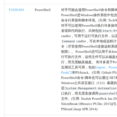
外传
T1059.001
PowerShell
对手可能会滥用PowerShell命令和
PowerShell是Windows操作系统
通过未加密的非C2协议外泄
命令行界面和脚本环境。(引用: TechNet P
对手可以使用PowerShell执行许多
发现和代码执行。示例包括
通过替代协议外传
Start-P
cmdlet，可用于运行可执行文件，以
cmdlet，可在本地或远程
Command
系统网络连接发现
令（尽管使用PowerShell连接远程
权限）。 PowerShell还可以用于从Int
通过USB外传
行可执行文件，这些文件可以从磁盘
行，而无需触及磁盘。 有许多基于Power
击测试工具可用，包括
Empire
、
Power
通过物理介质外泄
PoshC2
和PSAttack。(引用: Github PSA
PowerShell命令/脚本也可以通过.NE
At
Windows公共语言接口（CLI）暴露的Po
层
System.Management.Automation
口执行，而无需直接调用
powershel
Cron
文件。(引用: Sixdub PowerPick Jan 2
SilentBreak Offensive PS Dec 2015)(引
计划任务
PSfromCsharp APR 2014)