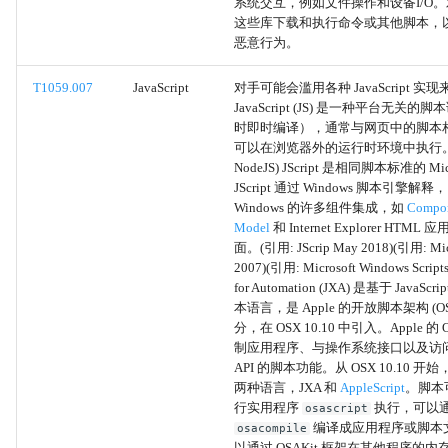
系统交互，例如文件操作和设备I/O
这些库下载和执行命令或其他脚本，
云组
恶意行为。
权限组发现
T1059.007
JavaScript
对手可能会滥用各种 JavaScript 实
JavaScript (JS) 是一种平台无关
时即时编译），通常与网页中的脚本相关
清除 Windows 事件日志
可以在浏览器外的运行时环境中执行。
NodeJS) JScript 是相同脚本标准的 Mic
清除Linux或Mac系统日志
JScript 通过 Windows 脚本引擎解
Windows 的许多组件集成，如
Compon
Model
和 Internet Explorer HTML 
清除命令历史
面。(引用: JScrip May 2018)(引用: Micro
2007)(引用: Microsoft Windows Scripts)
文件删除
for Automation (JXA) 是基于 JavaScri
本语言，是 Apple 的开放脚本架构 (O
分，在 OSX 10.10 中引入。Apple 的
删除网络共享连接
制应用程序、与操作系统接口以及访问 A
API 的脚本功能。从 OSX 10.10 开始
时间戳篡改
两种语言，JXA 和
AppleScript
。脚本
行实用程序
执行，可以
osascript
清除网络连接历史和配置
编译成应用程序或脚本
osacompile