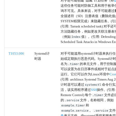
对手还可能创建“隐藏”计划任务（即
这些任务可能对防御工具和用于枚举
询不可见。具体来说，对手可能通过
计划传输
全描述符（SD）注册表值（删除此值
SYSTEM权限完成）来隐藏任务。(引用: 
数据传输大小限制
(引用: Tarrask scheduled task)
方法隐藏任务，例如更改关联注册表
系统所有者/用户发现
（例如
值）。(引用: Defending 
Index
Scheduled Task Attacks in Windows En
无效代码签名
T1053.006
Systemd计
对手可能滥用systemd计时器来执行
时器
始或定期执行恶意代码。Systemd
右到左覆盖
名为
的单元文件，用于控制
.timer
可以设置为在日历事件或相对于起点
运行。它们可以作为Linux环境中
Cro
重命名系统实用程序
(引用: archlinux Systemd Timers Aug 2
计时器可以通过
命令行实
systemctl
伪装任务或服务
活，该实用程序通过
SSH
操作。(引用: S
Remote Control) 每个
文件必
.timer
匹配合法名称或位置
的
文件，名称相同，例如
.service
和
example.timer
。
文件
example.service
.service
文件名后的空格
务
单元文件，由systemd系统和服务