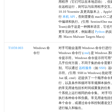
进程内存
用程序（它们可以在本地启动），但
在远程运行，则可以与应用程序交互。在
10.10 Yosemite 及更高版本上，Apple
额外窗口内存注入
行
本机 API
，否则需要在 mach-O 
中编译和执行。(引用: SentinelOne mac
进程空洞化
Team) 由于这是一种脚本语言，它
更常见的技术，例如通过
Python
的反向
用: Macro Malware Targets Macs)
进程双重映射
T1059.003
Windows 命
对手可能会滥用 Windows 命令行进
VDSO劫持
令行
Windows 命令行 (
cmd
) 是 Window
令提示符。Windows 命令提示符可
列表植入
几乎任何方面，不同子集的命令需要
别。可以通过
远程服务
（如
SSH
）远
示符。(引用: SSH in Windows) 
进程注入
.bat 或 .cmd）还提供了一个顺序命令列表
行，以及条件和循环等常规脚本操作
键盘记录
的常见用途包括长时间或重复的任务
个系统上运行相同的命令集。 对手
执行各种命令和负载。常见用途包括
GUI输入捕获
单个命令，或通过命令和控制通道交
进行输入和输出。