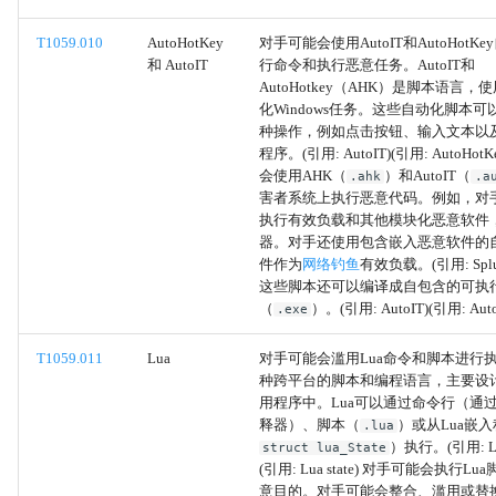
有效账户
T1059.010
AutoHotKey
对手可能会使用AutoIT和AutoHotK
和 AutoIT
行命令和执行恶意任务。AutoIT和
污染共享内容
AutoHotkey（AHK）是脚本语言
化Windows任务。这些自动化脚本
系统信息发现
种操作，例如点击按钮、输入文本以
程序。(引用: AutoIT)(引用: AutoHot
会使用AHK（
）和AutoIT（
.ahk
.a
文件和目录发现
害者系统上执行恶意代码。例如，对手
执行有效负载和其他模块化恶意软件
本地账户
器。对手还使用包含嵌入恶意软件的自
件作为
网络钓鱼
有效负载。(引用: Splunk
域账户
这些脚本还可以编译成自包含的可执
（
）。(引用: AutoIT)(引用: Auto
.exe
电子邮件账户
T1059.011
Lua
对手可能会滥用Lua命令和脚本进行执
种跨平台的脚本和编程语言，主要设
云账户
用程序中。Lua可以通过命令行（通过
释器）、脚本（
）或从Lua嵌
.lua
）执行。(引用: Lua
struct lua_State
账户发现
(引用: Lua state) 对手可能会执行L
意目的。对手可能会整合、滥用或替换