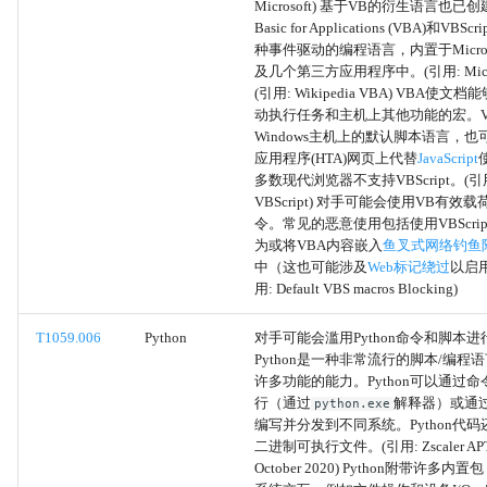
Microsoft) 基于VB的衍生语言也已创建
Basic for Applications (VBA)和VBS
JavaScript
种事件驱动的编程语言，内置于Microsoft
及几个第三方应用程序中。(引用: Micros
(引用: Wikipedia VBA) VBA使
网络设备 CLI
动执行任务和主机上其他功能的宏。VBS
Windows主机上的默认脚本语言，也
云API
应用程序(HTA)网页上代替
JavaScript
多数现代浏览器不支持VBScript。(引用: 
VBScript) 对手可能会使用VB有效
AutoHotKey 和 AutoIT
令。常见的恶意使用包括使用VBScri
为或将VBA内容嵌入
鱼叉式网络钓鱼
Lua
中（这也可能涉及
Web标记绕过
以启
用: Default VBS macros Blocking)
命令和脚本解释器
T1059.006
Python
对手可能会滥用Python命令和脚本
Python是一种非常流行的脚本/编程
利用权限提升
许多功能的能力。Python可以通过
行（通过
解释器）或通过
python.exe
本地组
编写并分发到不同系统。Python代
二进制可执行文件。(引用: Zscaler APT3
October 2020) Python附带许多
域组