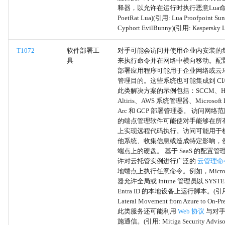
内部代理
释器，以允许在运行时执行恶意Lua命
PoetRat Lua)(引用: Lua Proofpoint Su
外部代理
Cyphort EvilBunny)(引用: Kaspersky 
T1072
软件部署工
对手可能会访问并使用企业内安装的
多跳代理
具
来执行命令并在网络中横向移动。配
部署应用程序可能用于企业网络或云
域前置
管理目的。这些系统也可能集成到 CI/
此类解决方案的示例包括：SCCM、H
Altiris、AWS 系统管理器、Microsoft I
代理
Arc 和 GCP 部署管理器。 访问网
的端点管理软件可能使对手能够在所
通过可移动媒体复制
上实现远程代码执行。访问可能用于
他系统、收集信息或造成特定影响，
通过可移动媒体通信
端点上的硬盘。 基于 SaaS 的配置
许对云托管实例进行广泛的
云管理命
地端点上执行任意命令。例如，Micros
非应用层协议
器允许全局或 Intune 管理员以 SYS
Entra ID 的本地设备上运行脚本。(引用: 
额外的云凭据
Lateral Movement from Azure to On-P
此类服务还可能利用
Web 协议
与对手
施通信。(引用: Mitiga Security Advisor