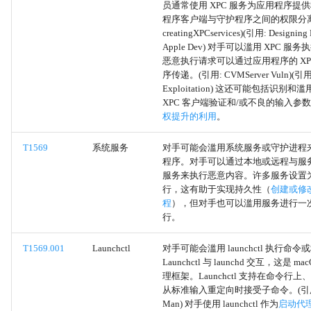
员通常使用 XPC 服务为应用程序提
SyncAppvPublishingServer
程序客户端与守护程序之间的权限分离
creatingXPCservices)(引用: Designing
Apple Dev) 对手可以滥用 XPC 
系统脚本代理执行
恶意执行请求可以通过应用程序的 XP
序传递。(引用: CVMServer Vuln)(引用:
浏览器信息发现
Exploitation) 这还可能包括识别
XPC 客户端验证和/或不良的输入参
权提升的利用
。
编译HTML文件
T1569
系统服务
对手可能会滥用系统服务或守护进程
控制面板
程序。对手可以通过本地或远程与服
服务来执行恶意内容。许多服务设置
CMSTP
行，这有助于实现持久性（
创建或修
程
），但对手也可以滥用服务进行一
行。
InstallUtil
T1569.001
Launchctl
对手可能会滥用 launchctl 执行命令
Mshta
Launchctl 与 launchd 交互，这是 m
理框架。Launchctl 支持在命令行
从标准输入重定向时接受子命令。(引用: L
Msiexec
Man) 对手使用 launchctl 作为
启动代