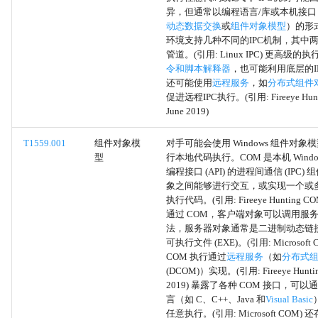
妥协软件依赖项和开发工具
异，但通常以编程语言/库或本机接口（如
动态数据交换
或
组件对象模型
）的形式
妥协软件供应链
环境支持几种不同的IPC机制，其中
管道。(引用: Linux IPC) 更高级的
令和脚本解释器
，也可能利用底层的I
妥协硬件供应链
还可能使用
远程服务
，如
分布式组件
促进远程IPC执行。(引用: Fireeye Hunt
供应链妥协
June 2019)
BITS 任务
T1559.001
组件对象模
对手可能会使用 Windows 组件对象模型
型
行本地代码执行。COM 是本机 Windo
编程接口 (API) 的进程间通信 (IPC
信任关系
象之间能够进行交互，或实现一个或
执行代码。(引用: Fireeye Hunting COM
硬件添加
通过 COM，客户端对象可以调用服
法，服务器对象通常是二进制动态链接库 
可执行文件 (EXE)。(引用: Microsoft
密码策略发现
COM 执行通过
远程服务
（如
分布式
(DCOM)）实现。(引用: Fireeye Huntin
间接命令执行
2019) 暴露了各种 COM 接口，可
言（如 C、C++、Java 和
Visual Basic
客户端执行漏洞利用
任意执行。(引用: Microsoft COM)