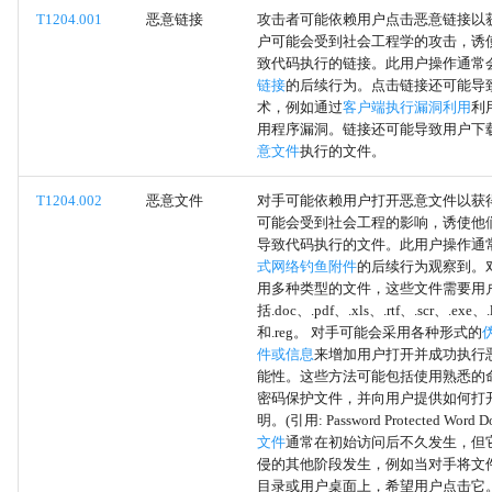
网络共享发现
T1204.001
恶意链接
攻击者可能依赖用户点击恶意链接以
户可能会受到社会工程学的攻击，诱
致代码执行的链接。此用户操作通常
本地账户
链接
的后续行为。点击链接还可能导
术，例如通过
客户端执行漏洞利用
利
域账户
用程序漏洞。链接还可能导致用户下
意文件
执行的文件。
云账户
T1204.002
恶意文件
对手可能依赖用户打开恶意文件以获
可能会受到社会工程的影响，诱使他
创建账户
导致代码执行的文件。此用户操作通
式网络钓鱼附件
的后续行为观察到。
Office模板宏
用多种类型的文件，这些文件需要用
括.doc、.pdf、.xls、.rtf、.scr、.exe、.
和.reg。 对手可能会采用各种形式的
Office测试
件或信息
来增加用户打开并成功执行
能性。这些方法可能包括使用熟悉的
Outlook表单
密码保护文件，并向用户提供如何打
明。(引用: Password Protected Word 
文件
通常在初始访问后不久发生，但
Outlook主页
侵的其他阶段发生，例如当对手将文
目录或用户桌面上，希望用户点击它