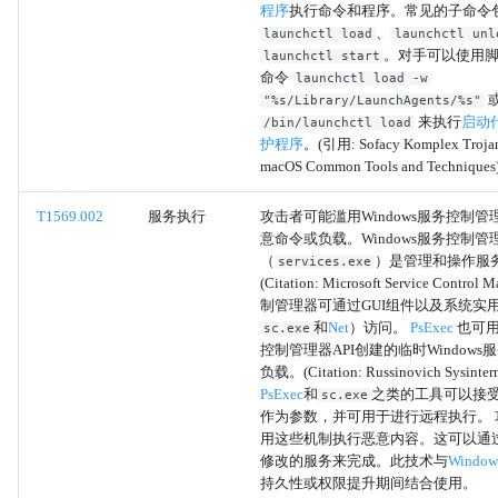
程序
执行命令和程序。常见的子命令
Odbcconf
、
launchctl load
launchctl unl
。对手可以使用
launchctl start
Regsvcs/Regasm
命令
launchctl load -w
"%s/Library/LaunchAgents/%s"
来执行
启动
/bin/launchctl load
Regsvr32
护程序
。(引用: Sofacy Komplex Troja
macOS Common Tools and Techniques
Rundll32
T1569.002
服务执行
攻击者可能滥用Windows服务控制
意命令或负载。Windows服务控制管
Verclsid
（
）是管理和操作服
services.exe
(Citation: Microsoft Service Contro
Mavinject
制管理器可通过GUI组件以及系统实
和
Net
）访问。
PsExec
也可
sc.exe
MMC
控制管理器API创建的临时Window
负载。(Citation: Russinovich Sysinte
PsExec
和
之类的工具可以接
sc.exe
Electron应用程序
作为参数，并可用于进行远程执行。 
用这些机制执行恶意内容。这可以通
系统二进制代理执行
修改的服务来完成。此技术与
Windo
持久性或权限提升期间结合使用。