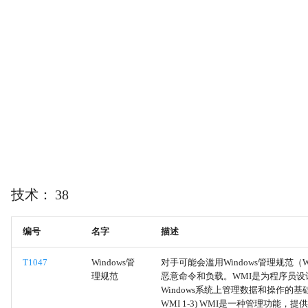
LSA秘密
Impact
缓存的域凭据
InitialAccess
DCSync
LateralMovement
Proc文件系统
Persistence
/etc/passwd 和 /etc/shadow
PrivilegeEscalation
操作系统凭证转储
Reconnaissance
技术： 38
来自本地系统的数据
ResourceDevelopment
编号
名字
描述
直接卷访问
T1047
Windows管
对手可能会滥用Windows管理规范（
理规范
恶意命令和负载。WMI是为程序员设
系统服务发现
Windows系统上管理数据和操作的基
WMI 1-3) WMI是一种管理功能，