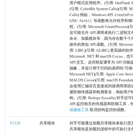
用户模式应用程序。(引用: OutFlank Syst
(引用: CyberBit System Calls)(引用: M
Web 服务
Calls) 例如，Windows API
CreatePr
GNU
等函数将允许程序和脚
fork()
程。(引用: Microsoft CreateProcess)(
多阶段通道
这可能允许 API 调用者执行二进制文件
命令、加载模块等，因为存在数千个
入口工具传输
操作的类似 API 函数。(引用: Microsoft
用: LIBC)(引用: GLIBC) 更高级
本机 API
Microsoft .NET 和 macOS Coco
API 交互。这些框架通常为 API 功
抽象，并设计用于代码的易用性/可移植
密码猜测
Microsoft NET)(引用: Apple Core Serv
MACOS Cocoa)(引用: macOS Found
密码破解
会使用汇编语言直接或间接调用系统
避防御传感器和检测签名，例如用户模式
钩。(引用: Redops Syscalls) 对
密码喷射
API 监控相关的传感器和防御工具，
或修改工具
取消挂钩监控的函数。
凭证填充
T1129
共享模块
对手可能通过加载共享模块来执行恶
暴力破解
共享模块是加载到进程中的可执行文