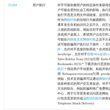
非标准编码
T1204
用户执行
对手可能依赖用户的特定操作来获得
户可能会受到社会工程的影响，执行
如打开恶意文档文件或链接。这些用
数据编码
作为
网络钓鱼
的后续行为被观察到。 
通常发生在初始访问之后不久，但它
外部远程服务
入侵的其他阶段，例如当对手将文件
录或用户桌面上，希望用户点击它时
可能在
内部鱼叉式网络钓鱼
之后不久
令牌模拟/盗用
还可能欺骗用户执行以下操作： * 启
件
，允许对手直接控制系统 * 在浏
使用令牌创建进程
JavaScript，允许对手
窃取Web会话Coo
Talos Roblox Scam 2023)(引用: Krebs 
Bookmarks 2023) * 下载并执行恶
创建和模拟令牌
执行
* 强迫用户手动复制、粘贴并执
用: Reliaquest-execution)(引用: proofpo
父PID欺骗
例如，技术支持骗局可以通过
网络钓
或各种形式的用户交互来促进。对手
方法的组合，例如欺骗和推广免费电
SID 历史注入
中心，用于引导受害者访问恶意网站
行包含恶意软件或
远程访问软件
的有
访问令牌操纵
Telephone Attack Delivery)