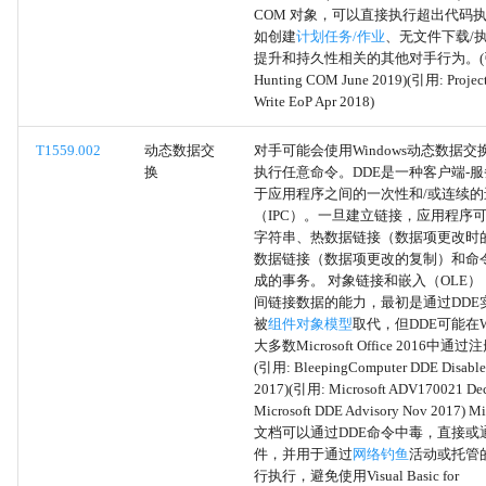
COM 对象，可以直接执行超出代码
如创建
计划任务/作业
、无文件下载/
恶意链接
提升和持久性相关的其他对手行为。(引用: 
Hunting COM June 2019)(引用: Project
恶意文件
Write EoP Apr 2018)
T1559.002
动态数据交
对手可能会使用Windows动态数据交
恶意镜像
换
执行任意命令。DDE是一种客户端-
于应用程序之间的一次性和/或连续
用户执行
（IPC）。一旦建立链接，应用程序
字符串、热数据链接（数据项更改时
端口敲击
数据链接（数据项更改的复制）和命
成的事务。 对象链接和嵌入（OLE
间链接数据的能力，最初是通过DDE
套接字过滤器
被
组件对象模型
取代，但DDE可能在Win
大多数Microsoft Office 2016中
流量信号
(引用: BleepingComputer DDE Disable
2017)(引用: Microsoft ADV170021 De
Microsoft DDE Advisory Nov 2017) Mic
恶意域控制器
文档可以通过DDE命令中毒，直接或
件，并用于通过
网络钓鱼
活动或托管的
远程服务利用
行执行，避免使用Visual Basic for