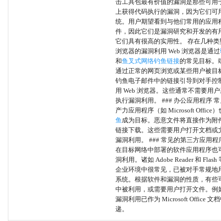
击工具包最有价值的漏洞是那些可用
上获得代码执行的漏洞，因为它们可
外围设备发现
统。用户期望看到与他们常用的应用
件，因此它们是漏洞研究和开发的有
音频捕获
它们具有很高的实用性。 存在几种类型：
浏览器的漏洞利用 Web 浏览器是通过
和
鱼叉式网络钓鱼链接
的常见目标。
系统时间发现
通过正常的网页浏览或某些用户被目
钓鱼电子邮件中的链接引导到对手控
视频捕获
用 Web 浏览器。这些通常不需要用
执行漏洞利用。 ### 办公应用程序 
MSBuild
产力应用程序（如 Microsoft Office
鱼
成为目标。恶意文件将直接作为附
链接下载。这些需要用户打开文档或
ClickOnce
漏洞利用。 ### 常见的第三方应用程
在目标网络中部署的软件应用程序也
受信任的开发者工具代理执行
洞利用。诸如 Adobe Reader 和 Fla
企业环境中很常见，已被对手常规地
系统。根据软件和漏洞的性质，有些
共享模块
中被利用，或需要用户打开文件。例如，一
漏洞利用已作为 Microsoft Office
标准编码
递。