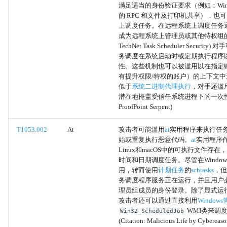
满足适当的身份验证要求（例如：Wind
远程系统发现
的 RPC 和文件及打印机共享），也
上调度任务。在远程系统上调度任务
流量复制
成为远程系统上管理员或其他特权组的
TechNet Task Scheduler Securit
务调度在系统启动时或定期执行程序
自动化数据外传
性。这些机制也可以被滥用以在指定
有提升权限/特权的账户）的上下文
远程桌面协议
似于
系统二进制代理执行
，对手还滥
潜在地掩盖受信任系统进程下的一次性
SMB/Windows管理员共享
ProofPoint Serpent)
T1053.002
At
攻击者可能滥用
at
实用程序来执行任
分布式组件对象模型
始或重复执行恶意代码。
at
实用程序作为
Linux和macOS中的可执行文件存
SSH
时间和日期调度任务。尽管在Windo
用，转而使用
计划任务
的
schtasks
，但
务调度程序服务正在运行，并且用户
VNC
理员组成员的身份登录。除了显式运
攻击者还可以通过直接利用
Window
Windows 远程管理
WMI类来调
Win32_ScheduledJob
(Citation: Malicious Life by Cybere