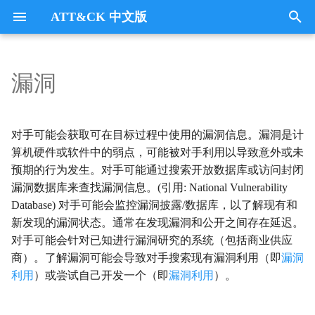
ATT&CK 中文版
键
入
漏洞
Tactics
收集
Collection
以
开
指挥与控制
CommandandControl
对手可能会获取可在目标过程中使用的漏洞信息。漏洞是计
始
算机硬件或软件中的弱点，可能被对手利用以导致意外或未
凭证访问
CredentialAccess
预期的行为发生。对手可能通过搜索开放数据库或访问封闭
搜
漏洞数据库来查找漏洞信息。(引用: National Vulnerability
防御逃避
DefenseEvasion
索
Database) 对手可能会监控漏洞披露/数据库，以了解现有和
新发现的漏洞状态。通常在发现漏洞和公开之间存在延迟。
发现
Discovery
对手可能会针对已知进行漏洞研究的系统（包括商业供应
商）。了解漏洞可能会导致对手搜索现有漏洞利用（即
漏洞
执行
Execution
利用
）或尝试自己开发一个（即
漏洞利用
）。
数据外传
Exfiltration