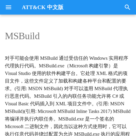
ATT&CK 中文版
键
入
MSBuild
Tactics
收集
Collection
以
开
指挥与控制
CommandandControl
对手可能会使用 MSBuild 通过受信任的 Windows 实用程序
始
代理执行代码。MSBuild.exe（Microsoft 构建引擎）是
凭证访问
CredentialAccess
Visual Studio 使用的软件构建平台。它处理 XML 格式的项
搜
目文件，这些文件定义了加载和构建各种平台和配置的要
防御逃避
DefenseEvasion
索
求。(引用: MSDN MSBuild) 对手可以滥用 MSBuild 代理执
行恶意代码。MSBuild 引入的内联任务功能允许将 C# 或
发现
Discovery
Visual Basic 代码插入到 XML 项目文件中。(引用: MSDN
MSBuild)(引用: Microsoft MSBuild Inline Tasks 2017) MSBuild
执行
Execution
将编译并执行内联任务。MSBuild.exe 是一个签名的
Microsoft 二进制文件，因此当以这种方式使用时，它可以
数据外传
Exfiltration
执行任意代码并绕过配置为允许 MSBuild.exe 执行的应用程