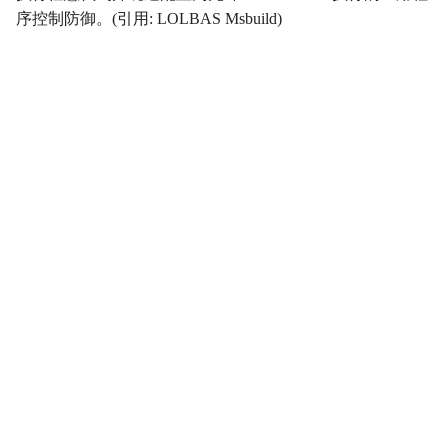
序控制防御。(引用: LOLBAS Msbuild)
影响
Impact
初始访问
InitialAccess
横向移动
LateralMovement
持久性
Persistence
权限提升
PrivilegeEscalation
侦察
Reconnaissance
资源开发
ResourceDevelopment