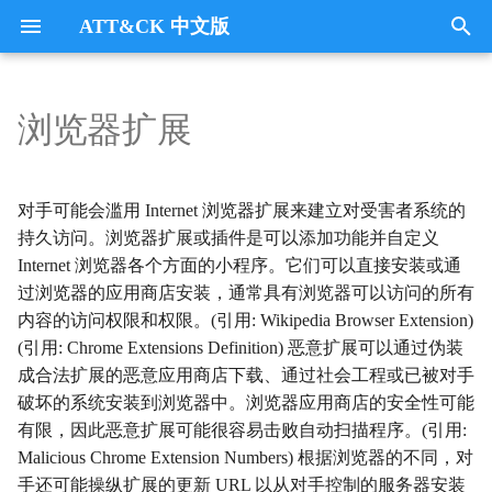
ATT&CK 中文版
键
入
浏览器扩展
Tactics
收集
Collection
以
开
指挥与控制
CommandandControl
对手可能会滥用 Internet 浏览器扩展来建立对受害者系统的
始
持久访问。浏览器扩展或插件是可以添加功能并自定义
凭证访问
CredentialAccess
Internet 浏览器各个方面的小程序。它们可以直接安装或通
搜
过浏览器的应用商店安装，通常具有浏览器可以访问的所有
防御逃避
DefenseEvasion
索
内容的访问权限和权限。(引用: Wikipedia Browser Extension)
(引用: Chrome Extensions Definition) 恶意扩展可以通过伪装
发现
Discovery
成合法扩展的恶意应用商店下载、通过社会工程或已被对手
破坏的系统安装到浏览器中。浏览器应用商店的安全性可能
执行
Execution
有限，因此恶意扩展可能很容易击败自动扫描程序。(引用:
Malicious Chrome Extension Numbers) 根据浏览器的不同，对
数据外传
Exfiltration
手还可能操纵扩展的更新 URL 以从对手控制的服务器安装