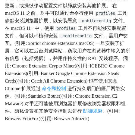
更新，或操纵移动配置文件以静默安装其他扩展。 在
影响
Impact
macOS 11 之前，对手可以通过命令行使用
工具
profiles
静默安装浏览器扩展，以安装恶意
文件。
.mobileconfig
初始访问
InitialAccess
在 macOS 11+ 中，使用
工具不再能够安装配置
profiles
文件，但可以种植和安装
文件，需用户交
.mobileconfig
横向移动
LateralMovement
互。(引用: xorrior chrome extensions macOS) 一旦安装了扩
展，它可以在后台浏览网站，窃取用户在浏览器中输入的所
持久性
Persistence
有信息（包括凭据），并用作持久性的 RAT 安装程序。(引
用: Chrome Extension Crypto Miner)(引用: ICEBRG Chrome
权限提升
PrivilegeEscalation
Extensions)(引用: Banker Google Chrome Extension Steals
Creds)(引用: Catch All Chrome Extension) 也有使用恶意
侦察
Reconnaissance
Chrome 扩展通过
命令和控制
进行持久后门的僵尸网络实
例。(引用: Stantinko Botnet)(引用: Chrome Extension C2
资源开发
ResourceDevelopment
Malware) 对手还可能使用浏览器扩展修改浏览器权限和组
件、隐私设置和其他安全控制以进行
防御规避
。(引用:
Browers FriarFox)(引用: Browser Adrozek)