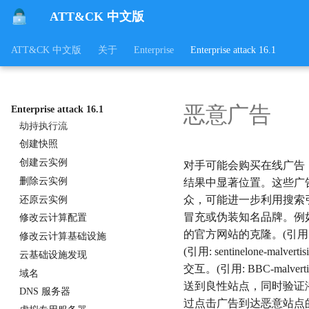
通过未加引号的路径进行路径拦
截
ATT&CK 中文版
服务文件权限弱点
ATT&CK 中文版
关于
Enterprise
Enterprise attack 16.1
服务注册表权限弱点
COR_PROFILER
KernelCallbackTable
AppDomainManager
恶意广告
Enterprise attack 16.1
劫持执行流
创建快照
创建云实例
对手可能会购买在线广告
删除云实例
结果中显著位置。这些广告可能
众，可能进一步利用搜索
还原云实例
冒充或伪装知名品牌。例
修改云计算配置
的官方网站的克隆。(引用: M
修改云计算基础设施
(引用: sentinelone-mal
云基础设施发现
交互。(引用: BBC-m
域名
送到良性站点，同时验证
DNS 服务器
过点击广告到达恶意站点的访