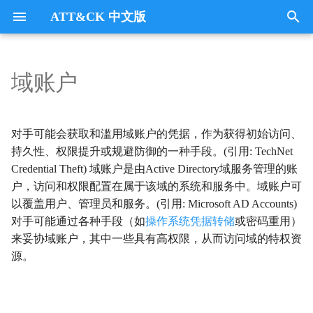
ATT&CK 中文版
键
入
域账户
Tactics
收集
Collection
以
开
指挥与控制
CommandandControl
对手可能会获取和滥用域账户的凭据，作为获得初始访问、
始
持久性、权限提升或规避防御的一种手段。(引用: TechNet
凭证访问
CredentialAccess
Credential Theft) 域账户是由Active Directory域服务管理的账
搜
户，访问和权限配置在属于该域的系统和服务中。域账户可
防御逃避
DefenseEvasion
索
以覆盖用户、管理员和服务。(引用: Microsoft AD Accounts)
对手可能通过各种手段（如
操作系统凭据转储
或密码重用）
发现
Discovery
来妥协域账户，其中一些具有高权限，从而访问域的特权资
源。
执行
Execution
数据外传
Exfiltration