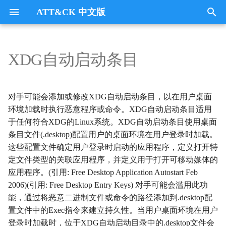
ATT&CK 中文版
键
入
XDG自动启动条目
Tactics
收集
Collection
以
开
指挥与控制
CommandandControl
对手可能会添加或修改XDG自动启动条目，以在用户桌面
始
环境加载时执行恶意程序或命令。XDG自动启动条目适用
凭证访问
CredentialAccess
于任何符合XDG的Linux系统。XDG自动启动条目使用桌面
搜
条目文件(.desktop)配置用户的桌面环境在用户登录时加载。
防御逃避
DefenseEvasion
索
这些配置文件确定用户登录时启动的应用程序，定义打开特
定文件类型的关联应用程序，并定义用于打开可移动媒体的
发现
Discovery
应用程序。(引用: Free Desktop Application Autostart Feb
2006)(引用: Free Desktop Entry Keys) 对手可能会滥用此功
执行
Execution
能，通过将恶意二进制文件或命令的路径添加到.desktop配
置文件中的Exec指令来建立持久性。当用户桌面环境在用户
数据外传
Exfiltration
登录时加载时，位于XDG自动启动目录中的.desktop文件会