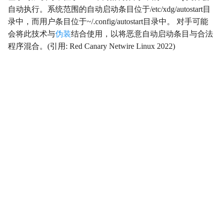
自动执行。系统范围的自动启动条目位于/etc/xdg/autostart目
影响
Impact
录中，而用户条目位于~/.config/autostart目录中。 对手可能
会将此技术与
伪装
结合使用，以将恶意自动启动条目与合法
初始访问
InitialAccess
程序混合。(引用: Red Canary Netwire Linux 2022)
横向移动
LateralMovement
持久性
Persistence
权限提升
PrivilegeEscalation
侦察
Reconnaissance
资源开发
ResourceDevelopment