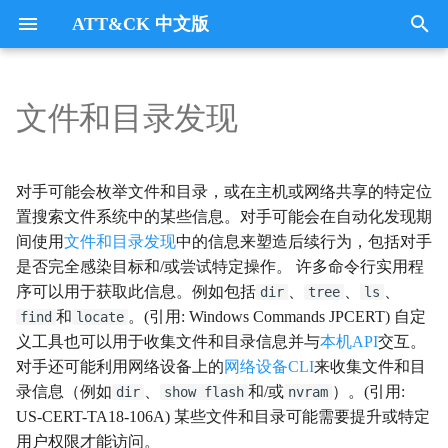
ATT&CK 中文版
键
入
文件和目录发现
Tactics
收集
Collection
以
开
指挥与控制
CommandandControl
对手可能会枚举文件和目录，或在主机或网络共享的特定位
始
置搜索文件系统中的某些信息。对手可能会在自动化发现期
凭证访问
CredentialAccess
间使用
文件和目录发现
中的信息来塑造后续行为，包括对手
搜
是否完全感染目标和/或尝试特定操作。 许多命令行实用程
防御逃避
DefenseEvasion
索
序可以用于获取此信息。例如包括
、
、
、
dir
tree
ls
和
。(引用: Windows Commands JPCERT) 自定
find
locate
发现
Discovery
义工具也可以用于收集文件和目录信息并与
本机API
交互。
对手还可能利用网络设备上的
网络设备CLI
来收集文件和目
执行
Execution
录信息（例如
、
和/或
）。(引用:
dir
show flash
nvram
US-CERT-TA18-106A) 某些文件和目录可能需要提升或特定
数据外传
Exfiltration
用户权限才能访问。