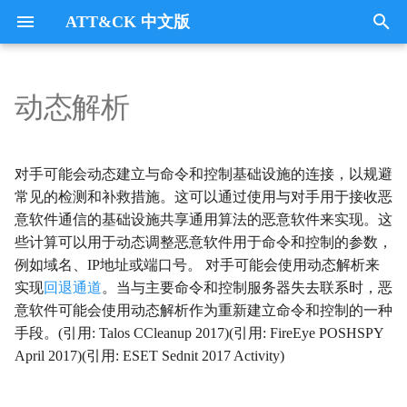
ATT&CK 中文版
键
入
动态解析
Tactics
收集
Collection
以
开
指挥与控制
CommandandControl
对手可能会动态建立与命令和控制基础设施的连接，以规避
始
常见的检测和补救措施。这可以通过使用与对手用于接收恶
凭证访问
CredentialAccess
意软件通信的基础设施共享通用算法的恶意软件来实现。这
搜
些计算可以用于动态调整恶意软件用于命令和控制的参数，
防御逃避
DefenseEvasion
索
例如域名、IP地址或端口号。 对手可能会使用动态解析来
实现
回退通道
。当与主要命令和控制服务器失去联系时，恶
发现
Discovery
意软件可能会使用动态解析作为重新建立命令和控制的一种
手段。(引用: Talos CCleanup 2017)(引用: FireEye POSHSPY
执行
Execution
April 2017)(引用: ESET Sednit 2017 Activity)
数据外传
Exfiltration