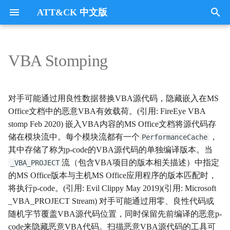
ATT&CK 中文版
键
入
VBA Stomping
Tactics
收集
Collection
以
开
指挥与控制
CommandandControl
对手可能通过用良性数据替换VBA源代码，隐藏嵌入在MS
始
Office文档中的恶意VBA有效载荷。(引用: FireEye VBA
凭证访问
CredentialAccess
stomp Feb 2020) 嵌入VBA内容的MS Office文档将源代码存
搜
储在模块流中。每个模块流都有一个
，
PerformanceCache
防御逃避
DefenseEvasion
索
其中存储了称为p-code的VBA源代码的单独编译版本。当
流（包含VBA项目的版本相关描述）中指定
_VBA_PROJECT
发现
Discovery
的MS Office版本与主机MS Office应用程序的版本匹配时，
将执行p-code。(引用: Evil Clippy May 2019)(引用: Microsoft
执行
Execution
_VBA_PROJECT Stream) 对手可能通过用零、良性代码或
随机字节覆盖VBA源代码位置，同时保留先前编译的恶意p-
数据外传
Exfiltration
code来隐藏恶意VBA代码。扫描恶意VBA源代码的工具可