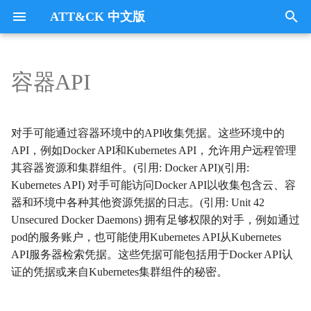
ATT&CK 中文版
键
入
容器API
Tactics
收集
Collection
以
开
指挥与控制
CommandandControl
对手可能通过容器环境中的API收集凭据。这些环境中的
始
API，例如Docker API和Kubernetes API，允许用户远程管理
凭证访问
CredentialAccess
其容器资源和集群组件。(引用: Docker API)(引用:
搜
Kubernetes API) 对手可能访问Docker API以收集包含云、容
防御逃避
DefenseEvasion
索
器和环境中各种其他资源凭据的日志。(引用: Unit 42
Unsecured Docker Daemons) 拥有足够权限的对手，例如通过
发现
Discovery
pod的服务账户，也可能使用Kubernetes API从Kubernetes
API服务器检索凭据。这些凭据可能包括用于Docker API认
执行
Execution
证的凭据或来自Kubernetes集群组件的秘密。
数据外传
Exfiltration