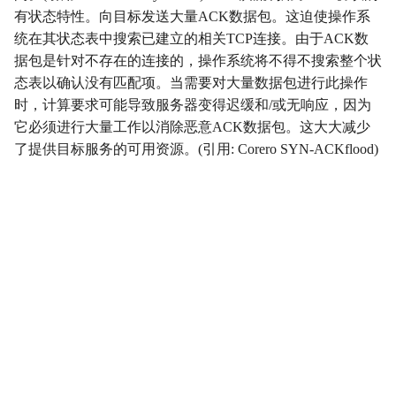
有状态特性。向目标发送大量ACK数据包。这迫使操作系
影响
Impact
统在其状态表中搜索已建立的相关TCP连接。由于ACK数
据包是针对不存在的连接的，操作系统将不得不搜索整个状
初始访问
InitialAccess
态表以确认没有匹配项。当需要对大量数据包进行此操作
时，计算要求可能导致服务器变得迟缓和/或无响应，因为
横向移动
LateralMovement
它必须进行大量工作以消除恶意ACK数据包。这大大减少
了提供目标服务的可用资源。(引用: Corero SYN-ACKflood)
持久性
Persistence
权限提升
PrivilegeEscalation
侦察
Reconnaissance
资源开发
ResourceDevelopment