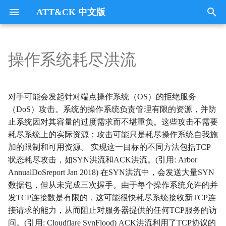
ATT&CK 中文版
键
入
操作系统耗尽洪流
Tactics
收集
Collection
以
开
指挥与控制
CommandandControl
对手可能会发起针对端点操作系统（OS）的拒绝服务
始
（DoS）攻击。系统的操作系统负责管理有限的资源，并防
凭证访问
CredentialAccess
止系统因对其容量的过度需求而不堪重负。这些攻击不需要
搜
耗尽系统上的实际资源；攻击可能只是耗尽操作系统自我施
防御逃避
DefenseEvasion
索
加的限制和可用资源。 实现这一目标的不同方法包括TCP
状态耗尽攻击，如SYN洪流和ACK洪流。(引用: Arbor
发现
Discovery
AnnualDoSreport Jan 2018) 在SYN洪流中，会发送大量SYN
数据包，但从未完成三次握手。由于每个操作系统允许的并
执行
Execution
发TCP连接数是有限的，这可能很快耗尽系统接收新TCP连
接请求的能力，从而阻止对服务器提供的任何TCP服务的访
数据外传
Exfiltration
问。(引用: Cloudflare SynFlood) ACK洪流利用了TCP协议的