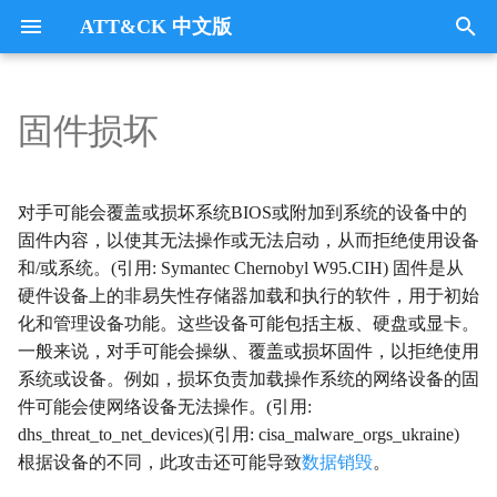
ATT&CK 中文版
键
入
固件损坏
Tactics
收集
Collection
以
开
指挥与控制
CommandandControl
对手可能会覆盖或损坏系统BIOS或附加到系统的设备中的
始
固件内容，以使其无法操作或无法启动，从而拒绝使用设备
凭证访问
CredentialAccess
和/或系统。(引用: Symantec Chernobyl W95.CIH) 固件是从
搜
硬件设备上的非易失性存储器加载和执行的软件，用于初始
防御逃避
DefenseEvasion
索
化和管理设备功能。这些设备可能包括主板、硬盘或显卡。
一般来说，对手可能会操纵、覆盖或损坏固件，以拒绝使用
发现
Discovery
系统或设备。例如，损坏负责加载操作系统的网络设备的固
件可能会使网络设备无法操作。(引用:
执行
Execution
dhs_threat_to_net_devices)(引用: cisa_malware_orgs_ukraine)
根据设备的不同，此攻击还可能导致
数据销毁
。
数据外传
Exfiltration