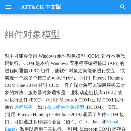
ATT&CK 中文版
键
入
组件对象模型
Tactics
收集
Collection
以
开
指挥与控制
CommandandControl
对手可能会使用 Windows 组件对象模型 (COM) 进行本地代
始
码执行。COM 是本机 Windows 应用程序编程接口 (API) 的
凭证访问
CredentialAccess
进程间通信 (IPC) 组件，使软件对象之间能够进行交互，或
搜
实现一个或多个接口的可执行代码。(引用: Fireeye Hunting
防御逃避
DefenseEvasion
索
COM June 2019) 通过 COM，客户端对象可以调用服务器对
象的方法，服务器对象通常是二进制动态链接库 (DLL) 或
发现
Discovery
可执行文件 (EXE)。(引用: Microsoft COM) 远程 COM 执行
通过
远程服务
（如
分布式组件对象模型
(DCOM)）实现。
执行
Execution
(引用: Fireeye Hunting COM June 2019) 暴露了各种 COM 接
口，可以通过多种编程语言（如 C、C++、Java 和
Visual
数据外传
Exfiltration
Basic
）滥用以调用任意执行。(引用: Microsoft COM) 还存在