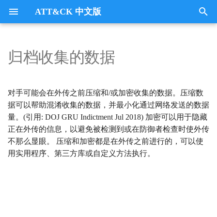
ATT&CK 中文版
键
入
归档收集的数据
Tactics
收集
Collection
以
开
指挥与控制
CommandandControl
对手可能会在外传之前压缩和/或加密收集的数据。压缩数
始
据可以帮助混淆收集的数据，并最小化通过网络发送的数据
凭证访问
CredentialAccess
量。(引用: DOJ GRU Indictment Jul 2018) 加密可以用于隐藏
搜
正在外传的信息，以避免被检测到或在防御者检查时使外传
防御逃避
DefenseEvasion
索
不那么显眼。 压缩和加密都是在外传之前进行的，可以使
用实用程序、第三方库或自定义方法执行。
发现
Discovery
执行
Execution
数据外传
Exfiltration