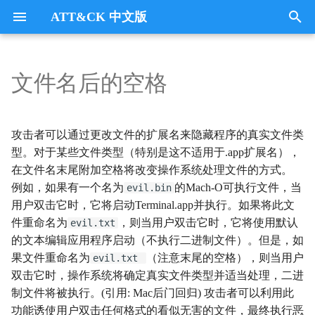
ATT&CK 中文版
键
入
文件名后的空格
Tactics
收集
Collection
以
开
指挥与控制
CommandandControl
攻击者可以通过更改文件的扩展名来隐藏程序的真实文件类
始
型。对于某些文件类型（特别是这不适用于.app扩展名），
凭证访问
CredentialAccess
在文件名末尾附加空格将改变操作系统处理文件的方式。
搜
例如，如果有一个名为
的Mach-O可执行文件，当
evil.bin
防御逃避
DefenseEvasion
索
用户双击它时，它将启动Terminal.app并执行。如果将此文
件重命名为
，则当用户双击它时，它将使用默认
evil.txt
发现
Discovery
的文本编辑应用程序启动（不执行二进制文件）。但是，如
果文件重命名为
（注意末尾的空格），则当用户
evil.txt
执行
Execution
双击它时，操作系统将确定真实文件类型并适当处理，二进
制文件将被执行。(引用: Mac后门回归) 攻击者可以利用此
数据外传
Exfiltration
功能诱使用户双击任何格式的看似无害的文件，最终执行恶