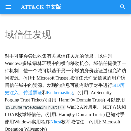
ATT&CK 中文版
键
入
域信任发现
Tactics
收集
Collection
以
开
指挥与控制
CommandandControl
对手可能会尝试收集有关域信任关系的信息，以识别
始
Windows多域/森林环境中的横向移动机会。域信任提供了一
凭证访问
CredentialAccess
种机制，使一个域可以基于另一个域的身份验证过程允许访
搜
问资源。(引用: Microsoft Trusts) 域信任允许受信域的用户访
防御逃避
DefenseEvasion
索
问信任域中的资源。发现的信息可能有助于对手进行
SID历
史注入
、
传递票证
和
Kerberoasting
。(引用: AdSecurity
发现
Discovery
Forging Trust Tickets)(引用: Harmj0y Domain Trusts) 可以使用
Win32 API调用、.NET方法和
DSEnumerateDomainTrusts()
执行
Execution
LDAP枚举域信任。(引用: Harmj0y Domain Trusts) 已知对手
使用Windows实用程序
Nltest
枚举域信任。(引用: Microsoft
数据外传
Exfiltration
Operation Wilysupply)