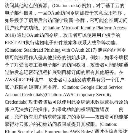
访问其他站点的资源。(Citation: okta) 例如，对于基于云的
影响
Impact
电子邮件服务，一旦OAuth访问令牌被授予恶意应用程序，
如果授予了启用后台访问的“刷新”令牌，它可能会长期访问
初始访问
InitialAccess
用户账户的功能。(Citation: Microsoft Identity Platform Access
2019) 通过OAuth访问令牌，攻击者可以使用用户授予的
横向移动
LateralMovement
REST API执行诸如电子邮件搜索和联系人枚举等功能。
(Citation: Staaldraad Phishing with OAuth 2017) 泄露的访问令
持久性
Persistence
牌可能被用作入侵其他服务的初始步骤。例如，如果令牌授
予了对受害者主要电子邮件的访问权限，攻击者可能能够通
权限提升
PrivilegeEscalation
过触发忘记密码流程扩展到目标订阅的所有其他服务。在
AWS和GCP环境中，攻击者可以触发请求具有另一个用户
侦察
Reconnaissance
账户权限的短期访问令牌。(Citation: Google Cloud Service
Account Credentials)(Citation: AWS Temporary Security
资源开发
ResourceDevelopment
Credentials) 攻击者随后可以使用此令牌请求数据或执行原始
账户无法执行的操作。如果此功能的权限配置错误——例
如，允许所有用户请求特定账户的令牌——攻击者可能能够
获得对云账户的初始访问权限或提升其权限。(Citation:
Rhino Security Labs Enumerating AWS Roles) 通过令牌直接访