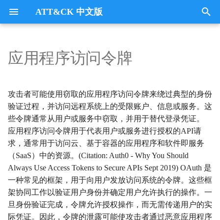
ATT&CK 中文版
键
入
应用程序访问令牌
Tactics
收集
Collection
以
开
指挥与控制
CommandandControl
攻击者可能使用窃取的应用程序访问令牌来绕过典型的身份
始
验证过程，并访问远程系统上的受限账户、信息或服务。这
凭证访问
CredentialAccess
些令牌通常从用户或服务中窃取，并用于替代登录凭证。
搜
应用程序访问令牌用于代表用户或服务进行授权的API请
防御逃避
DefenseEvasion
索
求，通常用于访问云、基于容器的应用程序和软件即服务
（SaaS）中的资源。(Citation: Auth0 - Why You Should
发现
Discovery
Always Use Access Tokens to Secure APIs Sept 2019) OAuth 是
一种常见的框架，用于向用户发放访问系统的令牌。这些框
执行
Execution
架协同工作以验证用户身份并确定用户允许执行的操作。一
旦身份验证完成，令牌允许授权操作，而无需传递用户的实
数据外传
Exfiltration
际凭证。因此，令牌的泄露可能使攻击者通过恶意应用程序