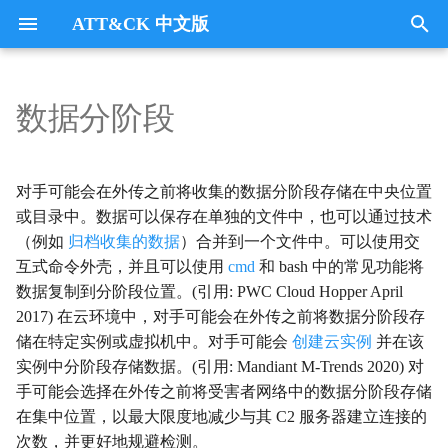
ATT&CK 中文版
键
入
数据分阶段
Tactics
收集
Collection
以
开
指挥与控制
CommandandControl
对手可能会在外传之前将收集的数据分阶段存储在中央位置
始
或目录中。数据可以保存在单独的文件中，也可以通过技术
凭证访问
CredentialAccess
（例如
归档收集的数据
）合并到一个文件中。可以使用交
搜
互式命令外壳，并且可以使用
cmd
和 bash 中的常见功能将
防御逃避
DefenseEvasion
索
数据复制到分阶段位置。(引用: PWC Cloud Hopper April
2017) 在云环境中，对手可能会在外传之前将数据分阶段存
发现
Discovery
储在特定实例或虚拟机中。对手可能会
创建云实例
并在该
实例中分阶段存储数据。(引用: Mandiant M-Trends 2020) 对
执行
Execution
手可能会选择在外传之前将受害者网络中的数据分阶段存储
在集中位置，以最大限度地减少与其 C2 服务器建立连接的
数据外传
Exfiltration
次数，并更好地规避检测。