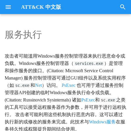
ATT&CK 中文版
键
入
服务执行
Tactics
收集
Collection
以
开
指挥与控制
CommandandControl
攻击者可能滥用Windows服务控制管理器来执行恶意命令或
始
负载。Windows服务控制管理器（
）是管理
services.exe
凭证访问
CredentialAccess
和操作服务的接口。(Citation: Microsoft Service Control
搜
Manager) 服务控制管理器可通过GUI组件以及系统实用程序
防御逃避
DefenseEvasion
索
（如
和
Net
）访问。
PsExec
也可用于通过服务控制
sc.exe
管理器API创建的临时Windows服务执行命令或负载。
发现
Discovery
(Citation: Russinovich Sysinternals) 诸如
PsExec
和
之类
sc.exe
的工具可以接受远程服务器作为参数，并可用于进行远程执
执行
Execution
行。 攻击者可能利用这些机制执行恶意内容。这可以通过
执行新的或修改的服务来完成。此技术与
Windows服务
在服
数据外传
Exfiltration
务持久性或权限提升期间结合使用。