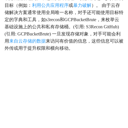
目标（例如：
利用公共应用程序
或
暴力破解
）。 由于云存
影响
Impact
储解决方案通常使用全局唯一名称，对手还可能使用目标特
定的字典和工具，如s3recon和GCPBucketBrute，来枚举云
初始访问
InitialAccess
基础设施上的公共和私有存储桶。(引用: S3Recon GitHub)
(引用: GCPBucketBrute) 一旦发现存储对象，对手可能会利
横向移动
LateralMovement
用
来自云存储的数据
来访问有价值的信息，这些信息可以被
外传或用于提升权限和横向移动。
持久性
Persistence
权限提升
PrivilegeEscalation
侦察
Reconnaissance
资源开发
ResourceDevelopment