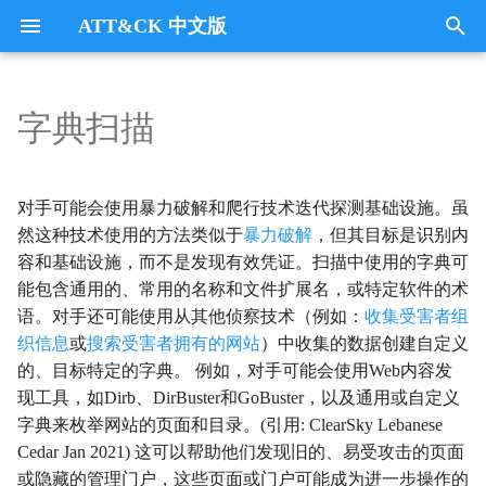
ATT&CK 中文版
键
入
字典扫描
Tactics
收集
Collection
以
开
指挥与控制
CommandandControl
对手可能会使用暴力破解和爬行技术迭代探测基础设施。虽
始
然这种技术使用的方法类似于
暴力破解
，但其目标是识别内
凭证访问
CredentialAccess
容和基础设施，而不是发现有效凭证。扫描中使用的字典可
搜
能包含通用的、常用的名称和文件扩展名，或特定软件的术
防御逃避
DefenseEvasion
索
语。对手还可能使用从其他侦察技术（例如：
收集受害者组
织信息
或
搜索受害者拥有的网站
）中收集的数据创建自定义
发现
Discovery
的、目标特定的字典。 例如，对手可能会使用Web内容发
现工具，如Dirb、DirBuster和GoBuster，以及通用或自定义
执行
Execution
字典来枚举网站的页面和目录。(引用: ClearSky Lebanese
Cedar Jan 2021) 这可以帮助他们发现旧的、易受攻击的页面
数据外传
Exfiltration
或隐藏的管理门户，这些页面或门户可能成为进一步操作的