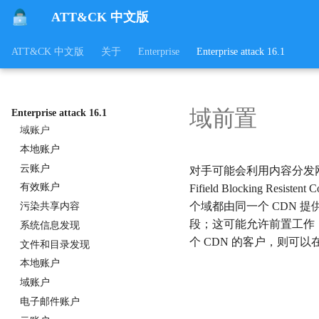
ATT&CK 中文版
应用层协议
软件部署工具
ATT&CK 中文版
关于
Enterprise
Enterprise attack 16.1
本地数据暂存
远程数据暂存
数据分阶段
域前置
默认帐户
Enterprise attack 16.1
域账户
本地账户
云账户
对手可能会利用内容分发网络
有效账户
Fifield Blocking Res
个域都由同一个 CDN 提
污染共享内容
段；这可能允许前置工作，即使 
系统信息发现
个 CDN 的客户，则可以在 T
文件和目录发现
本地账户
域账户
电子邮件账户