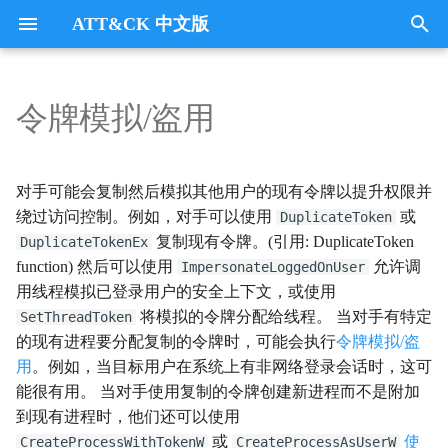
ATT&CK 中文版
键
入
令牌模拟/盗用
Tactics
收集
Collection
以
开
指挥与控制
CommandandControl
对手可能会复制然后模拟其他用户的现有令牌以提升权限并
始
绕过访问控制。例如，对手可以使用
或
DuplicateToken
凭证访问
CredentialAccess
复制现有令牌。(引用: DuplicateToken
DuplicateTokenEx
搜
function) 然后可以使用
允许调
ImpersonateLoggedOnUser
防御逃避
DefenseEvasion
索
用线程模拟已登录用户的安全上下文，或使用
将模拟的令牌分配给线程。 当对手有特定
SetThreadToken
发现
Discovery
的现有进程要分配复制的令牌时，可能会执行
令牌模拟/盗
用
。例如，当目标用户在系统上有非网络登录会话时，这可
执行
Execution
能很有用。 当对手使用复制的令牌创建新进程而不是附加
到现有进程时，他们还可以使用
数据外传
Exfiltration
或
使
CreateProcessWithTokenW
CreateProcessAsUserW