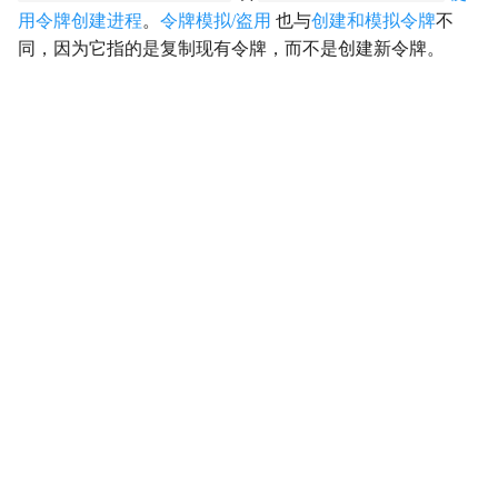
用令牌创建进程
。
令牌模拟/盗用
也与
创建和模拟令牌
不
影响
Impact
同，因为它指的是复制现有令牌，而不是创建新令牌。
初始访问
InitialAccess
横向移动
LateralMovement
持久性
Persistence
权限提升
PrivilegeEscalation
侦察
Reconnaissance
资源开发
ResourceDevelopment