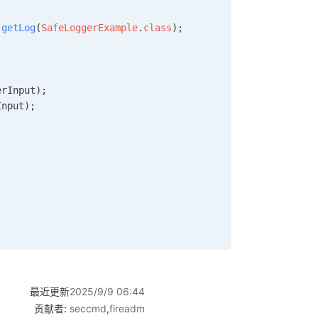
.
getLog
(
SafeLoggerExample
.
class
);
erInput);
Input);
最近更新
2025/9/9 06:44
贡献者:
seccmd
,
fireadm