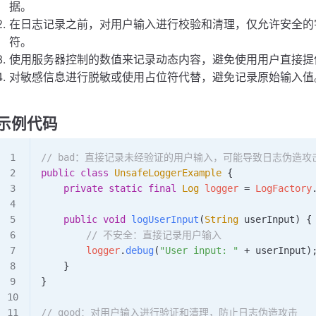
据。
在日志记录之前，对用户输入进行校验和清理，仅允许安全的
符。
使用服务器控制的数值来记录动态内容，避免使用用户直接提
对敏感信息进行脱敏或使用占位符代替，避免记录原始输入值
示例代码
// bad：直接记录未经验证的用户输入，可能导致日志伪造攻
public
 class
 UnsafeLoggerExample
 {
    private
 static
 final
 Log
 logger 
=
 LogFactory
    public
 void
 logUserInput
(
String
 userInput
)
 {
        // 不安全：直接记录用户输入
        logger
.
debug
(
"User input: "
 +
 userInput)
    }
}
// good：对用户输入进行验证和清理，防止日志伪造攻击