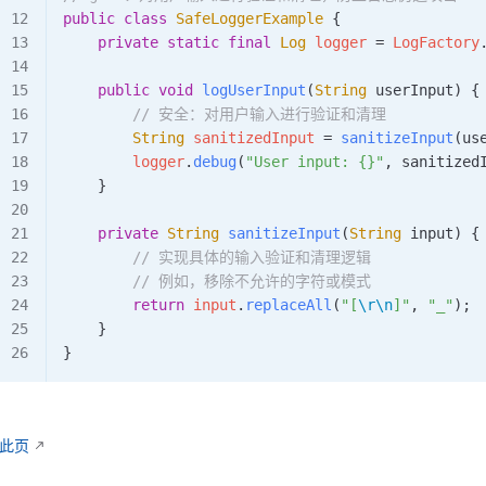
public
 class
 SafeLoggerExample
 {
    private
 static
 final
 Log
 logger 
=
 LogFactory
    public
 void
 logUserInput
(
String
 userInput
)
 {
        // 安全：对用户输入进行验证和清理
        String
 sanitizedInput
 =
 sanitizeInput
(us
        logger
.
debug
(
"User input: {}"
, sanitized
    }
    private
 String
 sanitizeInput
(
String
 input
)
 {
        // 实现具体的输入验证和清理逻辑
        // 例如，移除不允许的字符或模式
        return
 input
.
replaceAll
(
"[
\r\n
]"
, 
"_"
);
    }
}
辑此页