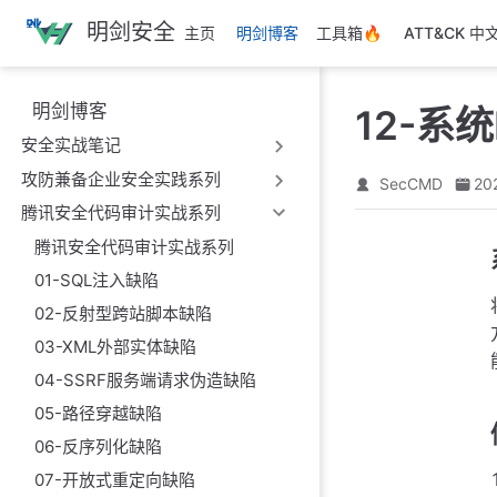
跳
明剑安全
主页
明剑博客
工具箱🔥
ATT&CK 中
至
主
要
明剑博客
12-系
內
安全实战笔记
容
攻防兼备企业安全实践系列
SecCMD
20
腾讯安全代码审计实战系列
腾讯安全代码审计实战系列
01-SQL注入缺陷
02-反射型跨站脚本缺陷
03-XML外部实体缺陷
04-SSRF服务端请求伪造缺陷
05-路径穿越缺陷
06-反序列化缺陷
07-开放式重定向缺陷