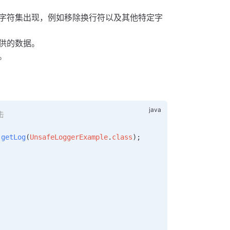
字符集出现，例如移除换行符以及其他特定字
供的数据。
。
击
.
getLog
(
UnsafeLoggerExample
.
class
);
;